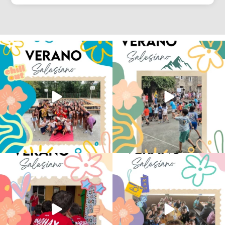
Los alumnos de 6º de Primaria, 1º y 2º
La diversión y la alegría también se han
de la ESO
...
sentido
...
146
2
97
0
No hay verano sin que sea Salesiano ❤️
viviendo la alegría en el campamento
💫 en Luz 4
...
Caravio
...
196
0
93
2