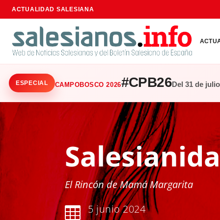
ACTUALIDAD SALESIANA
ACTU
#CPB26
ESPECIAL
Del 31 de juli
CAMPOBOSCO 2026
Salesianid
El Rincón de Mamá Margarita
5 junio 2024
