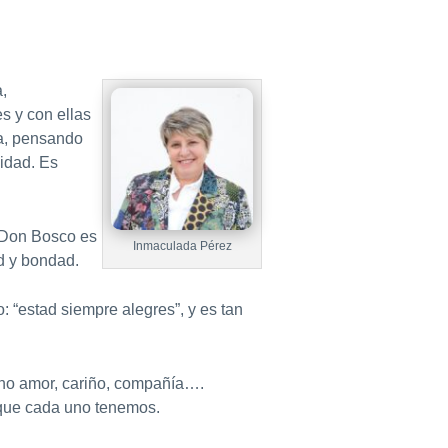
,
s y con ellas
a, pensando
nidad. Es
r Don Bosco es
Inmaculada Pérez
ad y bondad.
 “estad siempre alegres”, y es tan
sino amor, cariño, compañía….
 que cada uno tenemos.