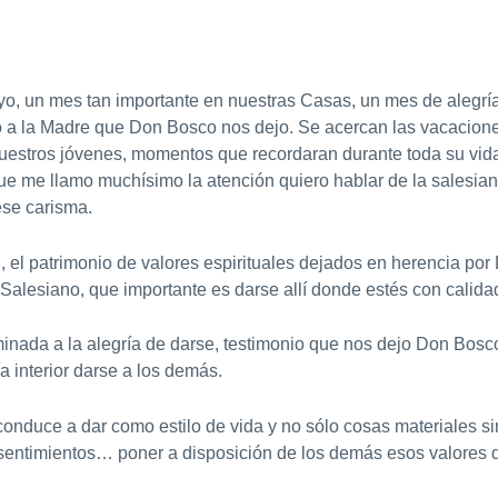
, un mes tan importante en nuestras Casas, un mes de alegría
o a la Madre que Don Bosco nos dejo. Se acercan las vacacione
estros jóvenes, momentos que recordaran durante toda su vid
 que me llamo muchísimo la atención quiero hablar de la salesia
 ese carisma.
d, el patrimonio de valores espirituales dejados en herencia po
 a Salesiano, que importante es darse allí donde estés con calid
inada a la alegría de darse, testimonio que nos dejo Don Bosco:
ía interior darse a los demás.
conduce a dar como estilo de vida y no sólo cosas materiales 
s, sentimientos… poner a disposición de los demás esos valores