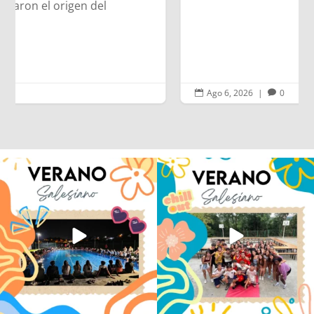
Ago 6, 2026
|
0


Volvemos con el corazón bien llenito de
Los alumnos de 6º de Primaria, 1º y 2º
ADOS
...
de la ESO
...
33
0
146
2