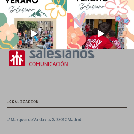
La diversión y la alegría también se han
No hay verano sin que sea Salesiano ❤️
sentido
...
💫 en Luz 4
...
98
0
196
0
LOCALIZACIÓN
c/ Marques de Valdavia, 2, 28012 Madrid