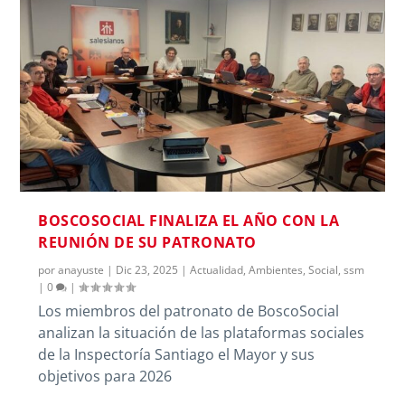
BOSCOSOCIAL FINALIZA EL AÑO CON LA
REUNIÓN DE SU PATRONATO
por
anayuste
|
Dic 23, 2025
|
Actualidad
,
Ambientes
,
Social
,
ssm
|
0
|
Los miembros del patronato de BoscoSocial
analizan la situación de las plataformas sociales
de la Inspectoría Santiago el Mayor y sus
objetivos para 2026