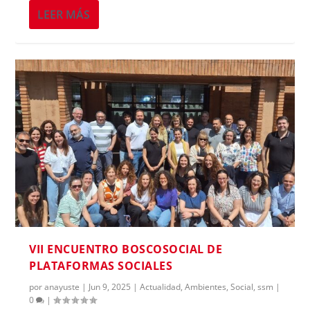
LEER MÁS
VII ENCUENTRO BOSCOSOCIAL DE
PLATAFORMAS SOCIALES
por
anayuste
|
Jun 9, 2025
|
Actualidad
,
Ambientes
,
Social
,
ssm
|
0
|