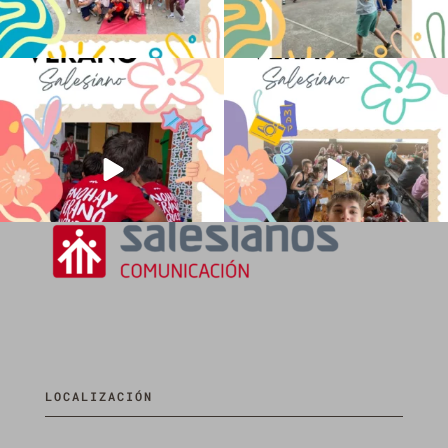
No hay verano sin que sea Salesiano ❤️
viviendo la alegría en el campamento
💫 en Luz 4
...
Caravio
...
194
0
91
2
LOCALIZACIÓN