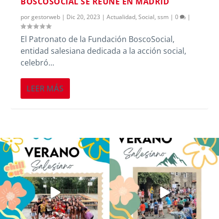
BOSCOSOCIAL SE REÚNE EN MADRID
por
gestorweb
|
Dic 20, 2023
|
Actualidad
,
Social
,
ssm
|
0
|
El Patronato de la Fundación BoscoSocial,
entidad salesiana dedicada a la acción social,
celebró...
LEER MÁS
Los alumnos de 6º de Primaria, 1º y 2º
La diversión y la alegría también se han
de la ESO
...
sentido
...
145
2
93
0