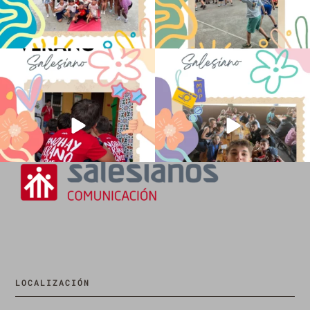
No hay verano sin que sea Salesiano ❤️
viviendo la alegría en el campamento
💫 en Luz 4
...
Caravio
...
194
0
91
2
LOCALIZACIÓN