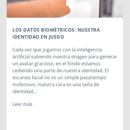
MORNESE EN EL CORAZÓN
El CPB26 disfruta del legado de Madre
Mazzarello y las Hijas de María Auxiliadora.
erar
Entre la cercanía de Madre Chiara, el
testimonio vivo de las salesianas y la alegría
compartida en el oratorio, los jóvenes
descubrieron que el legado de Madre
Mazzarello sigue latiendo en cada corazón que
se abre a Dios. A veces, los caminos cambian,
pero los encuentros más importantes suceden
igualmente.
Leer más