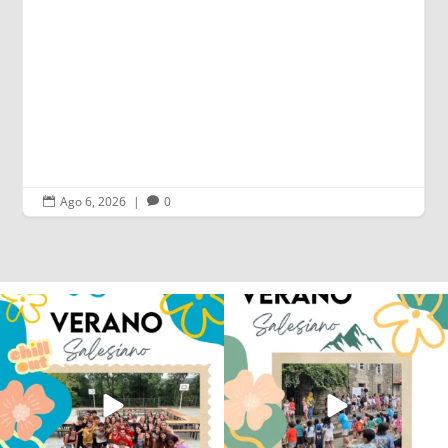
Ago 6, 2026
|
0


Los alumnos de 6º de Primaria, 1º y 2º
La diversión y la alegría también se han
de la ESO
...
sentido
...
145
2
93
0