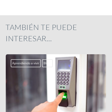
TAMBIÉN TE PUEDE
INTERESAR…
Actualidad
Campobosco2026
Centros Juveniles
smx
ssm