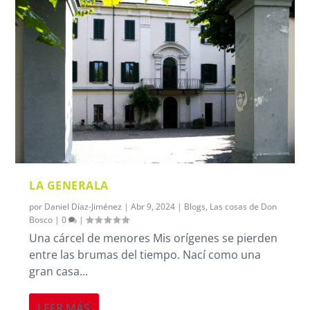
LA GENERALA
por
Daniel Díaz-Jiménez
|
Abr 9, 2024
|
Blogs
,
Las cosas de Don
Bosco
|
0
|
Una cárcel de menores Mis orígenes se pierden
entre las brumas del tiempo. Nací como una
gran casa...
LEER MÁS