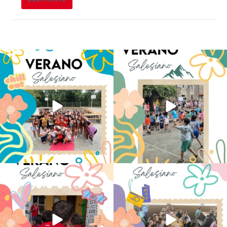
Los alumnos de 6º de Primaria, 1º y 2º
La diversión y la alegría también se han
de la ESO
...
sentido
...
146
2
95
0
No hay verano sin que sea Salesiano ❤️
viviendo la alegría en el campamento
💫 en Luz 4
...
Caravio
...
194
0
93
2