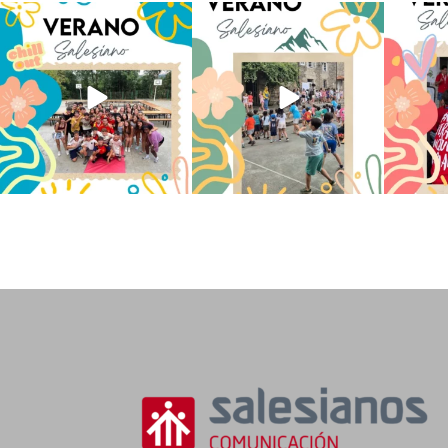
Los alumnos de 6º de Primaria, 1º
La diversión y la alegría también
No hay 
y 2º de la ESO
...
se han sentido
...
Salesi
145
2
93
0