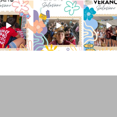
verano sin que sea
viviendo la alegría en el
Que bonito todo lo que
ano ❤️💫 en Luz 4
...
campamento Caravio
...
en el campame
194
0
91
2
251