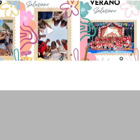
 han vivido
Superestrella!! 🌟 La música
La Orotava ha disfrutado a lo
nto
...
invade el Campamento
...
grande de su
...
2
6
0
66
1