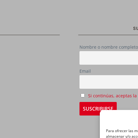
S
Nombre o nombre completo
Email
Si continúas, aceptas la
Para ofrecer las m
almacenar y/o acce