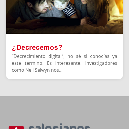
¿Decrecemos?
“Decrecimiento digital”, no sé si conocías ya
este término. Es interesante. Investigadores
como Neil Selwyn nos...