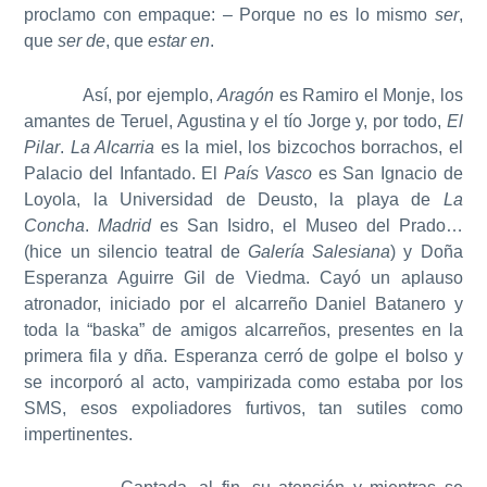
proclamo con empaque: – Porque no es lo mismo
ser
,
que
ser de
, que
estar en
.
Así, por ejemplo,
Aragón
es Ramiro el Monje, los
amantes de Teruel, Agustina y el tío Jorge y, por todo,
El
Pilar
.
La Alcarria
es la miel, los bizcochos borrachos, el
Palacio del Infantado. El
País Vasco
es San Ignacio de
Loyola, la Universidad de Deusto, la playa de
La
Concha
.
Madrid
es San Isidro, el Museo del Prado…
(hice un silencio teatral de
Galería Salesiana
) y Doña
Esperanza Aguirre Gil de Viedma. Cayó un aplauso
atronador, iniciado por el alcarreño Daniel Batanero y
toda la “baska” de amigos alcarreños, presentes en la
primera fila y dña. Esperanza cerró de golpe el bolso y
se incorporó al acto, vampirizada como estaba por los
SMS, esos expoliadores furtivos, tan sutiles como
impertinentes.