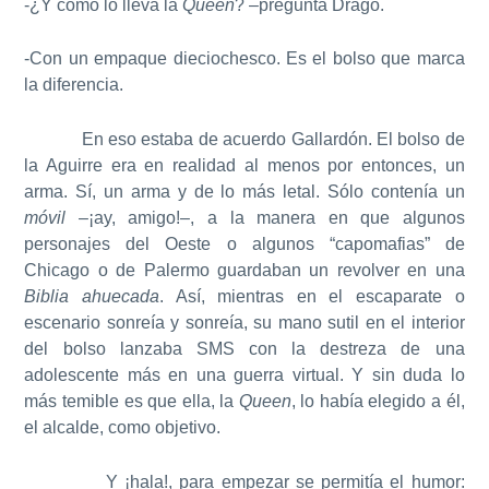
-¿Y cómo lo lleva la
Queen
? –pregunta Dragó.
-Con un empaque dieciochesco. Es el bolso que marca
la diferencia.
En eso estaba de acuerdo Gallardón. El bolso de
la Aguirre era en realidad al menos por entonces, un
arma. Sí, un arma y de lo más letal. Sólo contenía un
móvil
–¡ay, amigo!–, a la manera en que algunos
personajes del Oeste o algunos “capomafias” de
Chicago o de Palermo guardaban un revolver en una
Biblia ahuecada
. Así, mientras en el escaparate o
escenario sonreía y sonreía, su mano sutil en el interior
del bolso lanzaba SMS con la destreza de una
adolescente más en una guerra virtual. Y sin duda lo
más temible es que ella, la
Queen
, lo había elegido a él,
el alcalde, como objetivo.
Y ¡hala!, para empezar se permitía el humor: