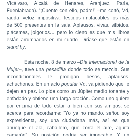
Vicálvaro, Alcalá de Henares, Aranjuez, Parla,
Fuenlabrada). “¡Cuente con ello, padre!” –me cortó, Vd,
rauda, veloz, impositiva. Testigos implacables los más
de 500 presentes en la sala. Aplausos, vivas, silbidos,
plácemes, jolgorios… pero lo cierto es que mis libros
están arrumbados en mi cuarto. Diríase que están en
stand by
.
Esta noche, 8 de marzo –
Día Internacional de la
Mujer
–, tuve una
pesadilla
donde todo se mezcla. Sus
incondicionales le prodigan besos, aplausos,
achuchones. En un acto
popular
Vd. va pidiendo que le
dejen en paz. Lo pide como un Júpiter medio tonante y
enfadado y obtiene una larga oración. Como uno quiere
por encima de todo estar a bien con sus amigos, se
acerca para recordarme: “Yo ya no mando, señor, soy
expresidenta, soy una ciudadana más, así es que
ahueque el ala, caballero, que corra el aire, agüita
camarón”. Su posición podría ser impecable. Y un