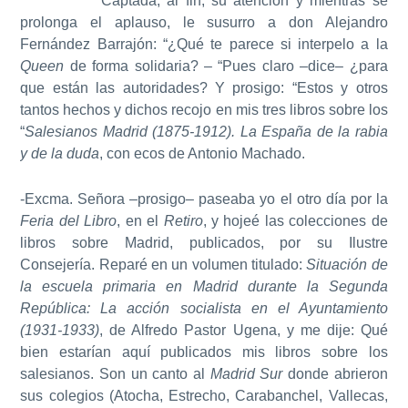
Captada, al fin, su atención y mientras se
prolonga el aplauso, le susurro a don Alejandro
Fernández Barrajón: “¿Qué te parece si interpelo a la
Queen
de forma solidaria? – “Pues claro –dice– ¿para
que están las autoridades? Y prosigo: “Estos y otros
tantos hechos y dichos recojo en mis tres libros sobre los
“
Salesianos Madrid (1875-1912). La España de la rabia
y de la duda
, con ecos de Antonio Machado.
-Excma. Señora –prosigo– paseaba yo el otro día por la
Feria del Libro
, en el
Retiro
, y hojeé las colecciones de
libros sobre Madrid, publicados, por su Ilustre
Consejería. Reparé en un volumen titulado:
Situación de
la escuela primaria en Madrid durante la Segunda
República: La acción socialista en el Ayuntamiento
(1931-1933)
, de Alfredo Pastor Ugena, y me dije: Qué
bien estarían aquí publicados mis libros sobre los
salesianos. Son un canto al
Madrid Sur
donde abrieron
sus colegios (Atocha, Estrecho, Carabanchel, Vallecas,