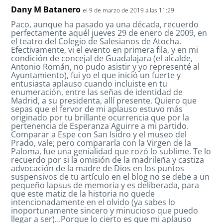
Dany M Batanero
el 9 de marzo de 2019 a las 11:29
Paco, aunque ha pasado ya una década, recuerdo
perfectamente aquél jueves 29 de enero de 2009, en
el teatro del Colegio de Salesianos de Atocha.
Efectivamente, vi el evento en primera fila, y en mi
condición de concejal de Guadalajara (el alcalde,
Antonio Román, no pudo asistir y yo representé al
Ayuntamiento), fui yo el que inició un fuerte y
entusiasta aplauso cuando incluiste en tu
enumeración, entre las señas de identidad de
Madrid, a su presidenta, allí presente. Quiero que
sepas que el fervor de mi aplauso estuvo más
originado por tu brillante ocurrencia que por la
pertenencia de Esperanza Aguirre a mi partido.
Comparar a Espe con San Isidro y el museo del
Prado, vale; pero compararla con la Virgen de la
Paloma, fue una genialidad que rozó lo sublime. Te lo
recuerdo por si la omisión de la madrileña y castiza
advocación de la madre de Dios en los puntos
suspensivos de tu artículo en el blog no se debe a un
pequeño lapsus de memoria y es deliberada, para
que este matiz de la historia no quede
intencionadamente en el olvido (ya sabes lo
inoportunamente sincero y minucioso que puedo
llegar a ser)…Porque lo cierto es que mi aplauso