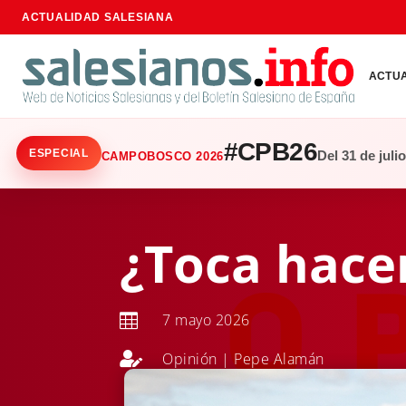
ACTUALIDAD SALESIANA
ACTU
#CPB26
ESPECIAL
Del 31 de juli
CAMPOBOSCO 2026
¿Toca hacer
7 mayo 2026


Opinión
|
Pepe Alamán