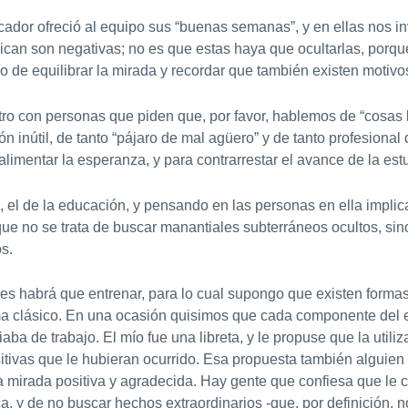
r ofreció al equipo sus “buenas semanas”, y en ellas nos invi
ican son negativas; no es que estas haya que ocultarlas, porque 
o de equilibrar la mirada y recordar que también existen motivo
ro con personas que piden que, por favor, hablemos de “cosas 
ón inútil, de tanto “pájaro de mal agüero” y de tanto profesional
alimentar la esperanza, y para contrarrestar el avance de la es
 el de la educación, y pensando en las personas en ella implic
ue no se trata de buscar manantiales subterráneos ocultos, sino
s.
habrá que entrenar, para lo cual supongo que existen formas
a clásico. En una ocasión quisimos que cada componente del 
a de trabajo. El mío fue una libreta, y le propuse que la utili
ositivas que le hubieran ocurrido. Esa propuesta también alguie
 mirada positiva y agradecida. Hay gente que confiesa que le 
ica, y de no buscar hechos extraordinarios -que, por definición, 