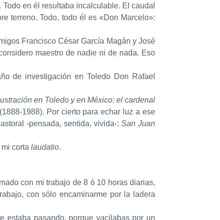
 Todo en él resultaba incalculable. El caudal
re terreno. Todo, todo él es «Don Marcelo»:
s amigos Francisco César García Magán y José
onsidero maestro de nadie ni de nada. Eso
 año de investigación en Toledo Don Rafael
lustración en Toledo y en México: el cardenal
1888-1988). Por cierto para echar luz a ese
astoral -pensada, sentida, vivida-:
San Juan
 mi corta
laudatio
.
ado con mi trabajo de 8 ó 10 horas diarias,
 trabajo, con sólo encaminarme por la ladera
 te estaba pasando, porque vacilabas por un