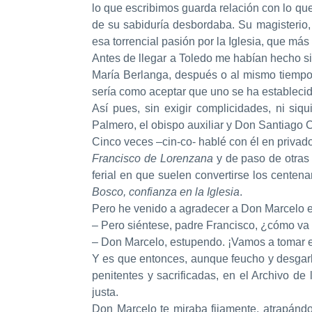
lo que escribimos guarda relación con lo que
de su sabiduría desbordaba. Su magisterio,
esa torrencial pasión por la Iglesia, que más
Antes de llegar a Toledo me habían hecho si
María Berlanga, después o al mismo tiemp
sería como aceptar que uno se ha establecido
Así pues, sin exigir complicidades, ni si
Palmero, el obispo auxiliar y Don Santiago C
Cinco veces –cin-co- hablé con él en privado
Francisco de Lorenzana
y de paso de otras 
ferial en que suelen convertirse los centena
Bosco, confianza en la Iglesia
.
Pero he venido a agradecer a Don Marcelo en
– Pero siéntese, padre Francisco, ¿cómo va 
– Don Marcelo, estupendo. ¡Vamos a tomar el 
Y es que entonces, aunque feucho y desgarb
penitentes y sacrificadas, en el Archivo de
justa.
Don Marcelo te miraba fijamente, atrapándo