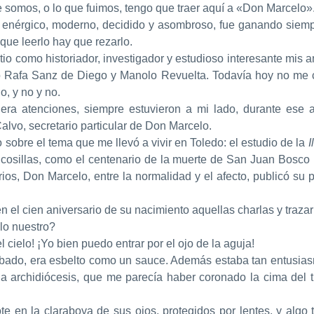
 somos, o lo que fuimos, tengo que traer aquí a «Don Marcelo».
 enérgico, moderno, decidido y asombroso, fue ganando siemp
 que leerlo hay que rezarlo.
tio como historiador, investigador y estudioso interesante mi
o Rafa Sanz de Diego y Manolo Revuelta. Todavía hoy no me c
, y no y no.
quiera atenciones, siempre estuvieron a mi lado, durante ese
alvo, secretario particular de Don Marcelo.
 sobre el tema que me llevó a vivir en Toledo: el estudio de la
I
cosillas, como el centenario de la muerte de San Juan Bosco (
rios, Don Marcelo, entre la normalidad y el afecto, publicó su p
 el cien aniversario de su nacimiento aquellas charlas y trazar
lo nuestro?
cielo! ¡Yo bien puedo entrar por el ojo de la aguja!
ado, era esbelto como un sauce. Además estaba tan entusiasm
 la archidiócesis, que me parecía haber coronado la cima del
te en la claraboya de sus ojos, protegidos por lentes, y algo