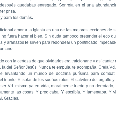
 y después quedabas entregado. Sonreía en él una abundan
er prisa.
 y para los demás.
icional amor a la Iglesia es una de las mejores lecciones de 
no fuera hacer el bien. Sin duda tampoco pretender el eco q
 y arañazos le sirven para redondear un pontificado impecabl
 humano.
con la certeza de que olvidarlos era traicionarle y así cantar 
 la del Señor Jesús. Nunca te empuja, te acompaña. Creía Vd
e levantando un mundo de doctrina purísima para combati
unfo. El solar de los sueños rotos. El calvitero del orgullo y l
ser Vd. mismo ya en vida, moralmente fuerte y no derrotado,
amente las cosas. Y predicaba. Y escribía. Y lamentaba. Y v
l. Gracias.