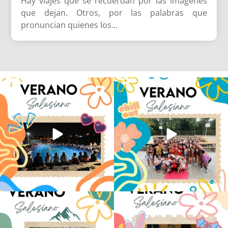
Hay viajes que se recuerdan por las imágenes
que dejan. Otros, por las palabras que
pronuncian quienes los...
Volvemos con el corazón bien llenito de
Los alumnos de 6º de Primaria, 1º y 2º
ADOS
...
de la ESO
...
33
0
146
2
La diversión y la alegría también se han
No hay verano sin que sea Salesiano ❤️
sentido
...
💫 en Luz 4
...
98
0
196
0