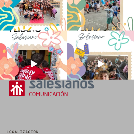
No hay verano sin que sea Salesiano ❤️
viviendo la alegría en el campamento
💫 en Luz 4
...
Caravio
...
194
0
91
2
LOCALIZACIÓN