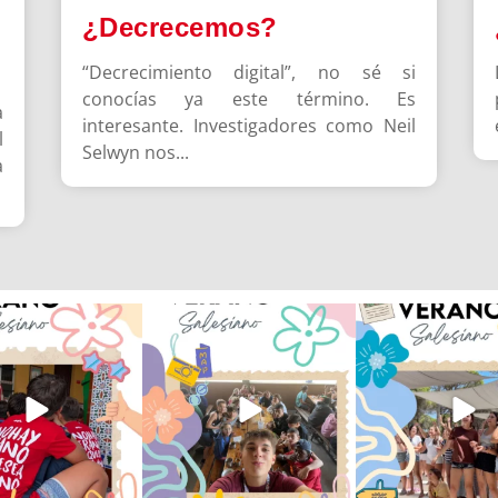
¿Decrecemos?
“Decrecimiento digital”, no sé si
conocías ya este término. Es
a
interesante. Investigadores como Neil
l
Selwyn nos...
a
verano sin que sea
viviendo la alegría en el
Que bonito todo lo que
ano ❤️💫 en Luz 4
...
campamento Caravio
...
en el campame
194
0
91
2
251