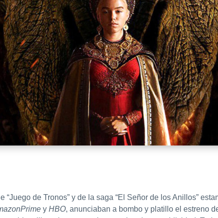
erie “Juego de Tronos” y de la saga “El Señor de los Anillos” e
mazonPrime
y
HBO
, anunciaban a bombo y platillo el estreno d