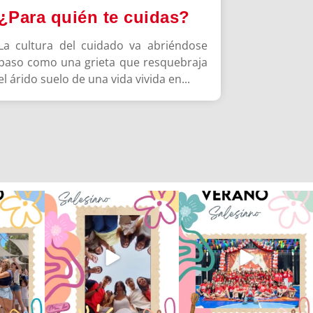
¿Para quién te cuidas?
La cultura del cuidado va abriéndose
paso como una grieta que resquebraja
el árido suelo de una vida vivida en...
 han vivido
Superestrella!! 🌟 La música
La Orotava ha disfrutado a lo
nto
...
invade el Campamento
...
grande de su
...
2
6
0
66
1