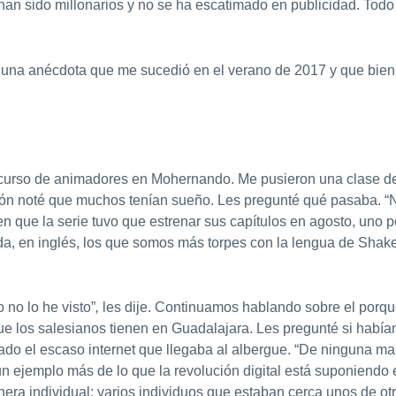
han sido millonarios y no se ha escatimado en publicidad. Tod
r una anécdota que me sucedió en el verano de 2017 y que bie
n curso de animadores en Mohernando. Me pusieron una clase de
ión noté que muchos tenían sueño. Les pregunté qué pasaba. “
en que la serie tuvo que estrenar sus capítulos en agosto, uno
ada, en inglés, los que somos más torpes con la lengua de Sha
 no lo he visto”
,
les dije. Continuamos hablando sobre el porqué
ue los salesianos tienen en Guadalajara. Les pregunté si había
ado el escaso internet que llegaba al albergue. “De ninguna m
un ejemplo más de lo que la revolución digital está suponiendo
nera individual: varios individuos que estaban cerca unos de ot