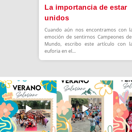
La importancia de estar
unidos
Cuando aún nos encontramos con l
emoción de sentirnos Campeones de
Mundo, escribo este artículo con l
euforia en el...
Los alumnos de 6º de Primaria, 1º
La diversión y la alegría también
No hay 
y 2º de la ESO
...
se han sentido
...
Salesi
145
2
92
0