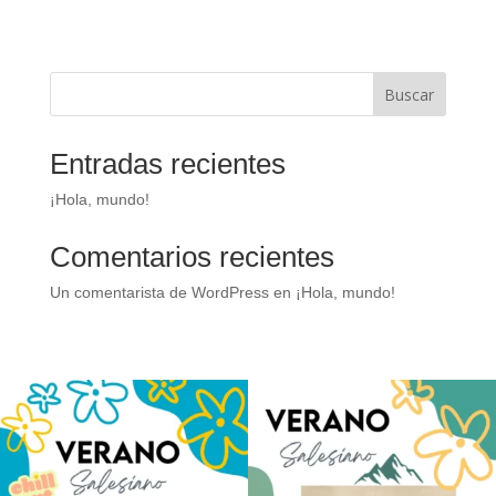
Buscar
Entradas recientes
¡Hola, mundo!
Comentarios recientes
Un comentarista de WordPress
en
¡Hola, mundo!
Los alumnos de 6º de Primaria, 1º y 2º de
La diversión y la alegría también se han
la ESO
...
sentido
...
145
2
92
0