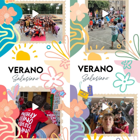
No hay verano sin que sea Salesiano ❤️
viviendo la alegría en el campamento
💫 en Luz 4
...
Caravio
...
194
0
91
2