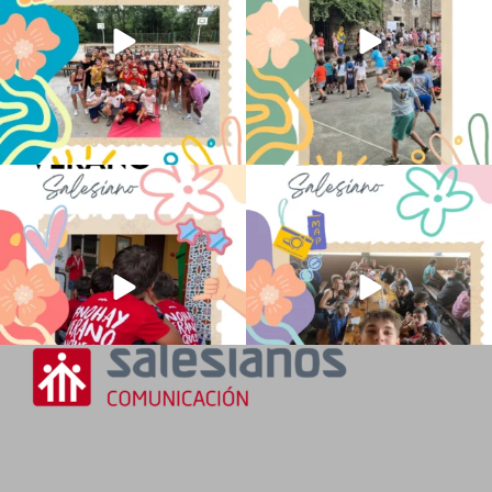
No hay verano sin que sea Salesiano ❤️
viviendo la alegría en el campamento
💫 en Luz 4
...
Caravio
...
194
0
91
2