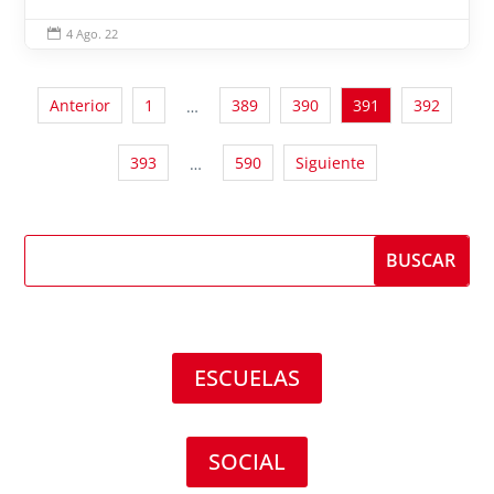
4 Ago. 22

Anterior
1
389
390
391
392
…
393
590
Siguiente
…
ESCUELAS
SOCIAL