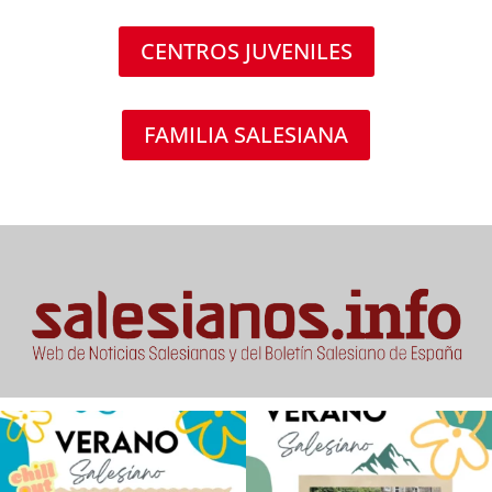
CENTROS JUVENILES
FAMILIA SALESIANA
Los alumnos de 6º de Primaria, 1º y 2º
La diversión y la alegría también se han
de la ESO
...
sentido
...
145
2
93
0