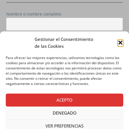
Nombre o nombre completo
Email
Gestionar el Consentimiento
de las Cookies
Para ofrecer las mejores experiencias, utilizamos tecnologías como las
Si continúas, aceptas la política de privacidad
cookies para almacenar y/o acceder a la información del dispositivo. El
consentimiento de estas tecnologías nos permitirá procesar datos como
el comportamiento de navegación o las identificaciones únicas en este
sitio. No consentir o retirar el consentimiento, puede afectar
negativamente a ciertas características y funciones.
ACEPTO
DENEGADO
AVISO LEGAL
|
POLÍTICA DE PRIVACIDAD
|
POLÍTICA
VER PREFERENCIAS