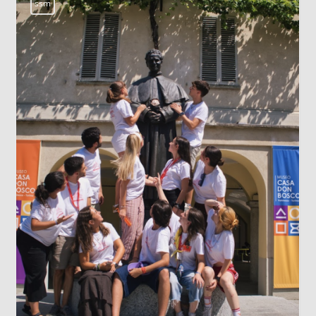
LOS DATOS BIOMÉTRICOS: NUESTRA
IDENTIDAD EN JUEGO
Cada vez que jugamos con la inteligencia
artificial subiendo nuestra imagen para generar
un avatar gracioso, en el fondo estamos
cediendo una parte de nuestra identidad. El
escaneo facial no es un simple pasatiempo