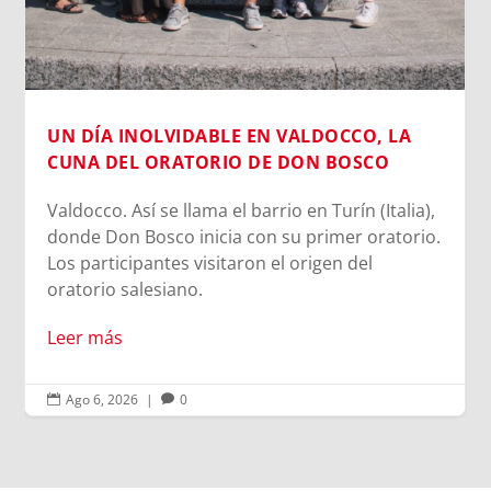
inofensivo; nuestra cara es una seña de
identidad...
Leer más
.
Ago 6, 2026
|
0

