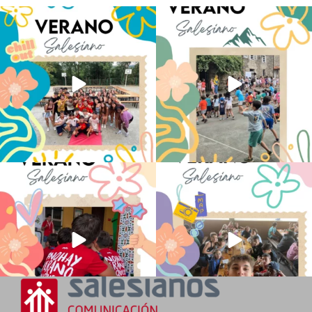
Los alumnos de 6º de Primaria, 1º y 2º
La diversión y la alegría también se han
de la ESO
...
sentido
...
145
2
95
0
No hay verano sin que sea Salesiano ❤️
viviendo la alegría en el campamento
💫 en Luz 4
...
Caravio
...
194
0
92
2