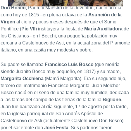
Don Bosco
, Padre y Maestro de la Juventud, nació un día
como hoy de 1815 –en plena octava de la
Asunción de la
Virgen
al cielo y pocos meses después de que el Sumo
Pontífice (
Pío VII
) instituyera la fiesta de
María Auxiliadora
de
los Cristianos– en I Becchi, una pequeña población muy
cercana a Castelnuovo de Asti, en la actual zona del Piamonte
italiano, en una casita muy modesta y pobre.
Su padre se llamaba
Francisco Luis Bosco
(que moriría
siendo Juanito Bosco muy pequeño, en 1817) y su madre,
Margarita Occhiena
(Mamá Margarita). Era su segundo hijo,
tercero del matrimonio Francisco-Margarita. Juan Melchor
Bosco nació en el seno de una familia muy humilde, dedicada
a las tareas del campo de las tierras de la familia
Biglione
.
Juan fue bautizado al día siguiente, 17 de agosto por la tarde,
en la iglesia parroquial de San Andrés Apóstol de
Castelnuovo de Asti (actualmente Castelnuovo Don Bosco)
por el sacerdote don
José Festa
. Sus padrinos fueron