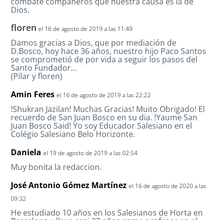
combate compañeros que nuestra causa es la de
Dios.
floren
el 16 de agosto de 2019 a las 11:49
Damos gracias a Dios, que por mediación de
D.Bosco, hoy hace 36 años, nuestro hijo Paco Santos
se comprometió de por vida a seguir los pasos del
Santo Fundador…
(Pilar y floren)
Amin Feres
el 16 de agosto de 2019 a las 22:22
!Shukran Jazilan! Muchas Gracias! Muito Obrigado! El
recuerdo de San Juan Bosco en su dia. !Yaume San
Juan Bosco Said! Yo soy Educador Salesiano en el
Colégio Salesiano Belo Horizonte.
Daniela
el 19 de agosto de 2019 a las 02:54
Muy bonita la redaccion.
José Antonio Gómez Martínez
el 16 de agosto de 2020 a las
09:32
He estudiado 10 años en los Salesianos de Horta en