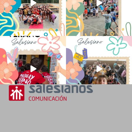
No hay verano sin que sea Salesiano ❤️
viviendo la alegría en el campamento
💫 en Luz 4
...
Caravio
...
194
0
93
2