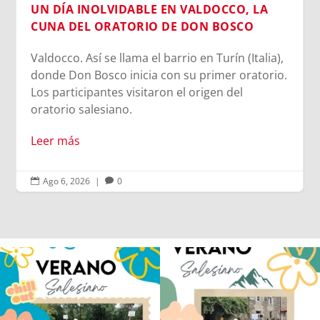
),
o.
Ago 6, 2026
|
0


Los alumnos de 6º de Primaria, 1º y 2º
La diversión y la alegría también se han
de la ESO
...
sentido
...
146
2
95
0