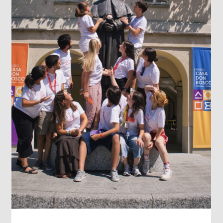
LOS DATOS BIOMÉTRICOS: NUESTRA
IDENTIDAD EN JUEGO
Cada vez que jugamos con la inteligencia
artificial subiendo nuestra imagen para generar
un avatar gracioso, en el fondo estamos
cediendo una parte de nuestra identidad. El
escaneo facial no es un simple pasatiempo
inofensivo; nuestra cara es una seña de
identidad...
Leer más