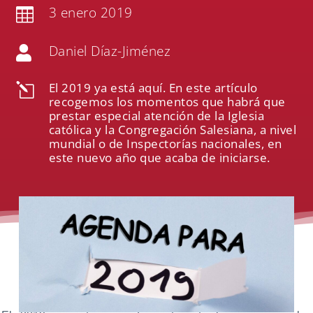
3 enero 2019

Daniel Díaz-Jiménez

El 2019 ya está aquí. En este artículo
l
recogemos los momentos que habrá que
prestar especial atención de la Iglesia
católica y la Congregación Salesiana, a nivel
mundial o de Inspectorías nacionales, en
este nuevo año que acaba de iniciarse.