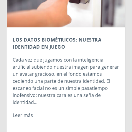
A
MORNESE EN EL CORAZÓN
El CPB26 disfruta del legado de Madre
ia
Mazzarello y las Hijas de María Auxiliadora
a generar
Entre la cercanía de Madre Chiara, el
s
testimonio vivo de las salesianas y la alegr
d. El
compartida en el oratorio, los jóvenes
empo
descubrieron que el legado de Madre
e
Mazzarello sigue latiendo en cada corazó
se abre a Dios. A veces, los caminos cambi
pero los encuentros más importantes su
igualmente.