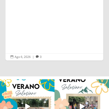
Leer más
Ago 6, 2026
|
0


Los alumnos de 6º de Primaria, 1º y 2º
La diversión y la alegría también se han
de la ESO
...
sentido
...
145
2
93
0