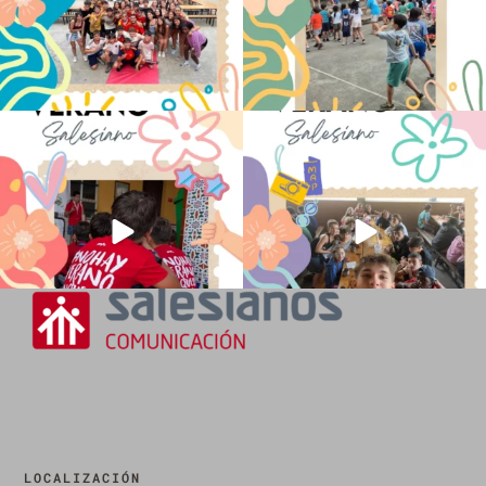
No hay verano sin que sea Salesiano ❤️
viviendo la alegría en el campamento
💫 en Luz 4
...
Caravio
...
194
0
91
2
LOCALIZACIÓN