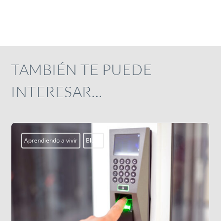
TAMBIÉN TE PUEDE
INTERESAR…
Actualidad
Campobosco2026
Centros Juveniles
s
ssm