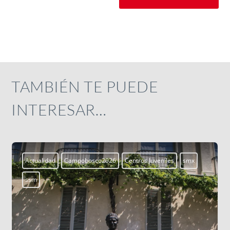
TAMBIÉN TE PUEDE
INTERESAR…
Actualidad
Campobosco2026
Centros Juveniles
smx
ssm