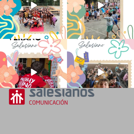
No hay verano sin que sea Salesiano ❤️
viviendo la alegría en el campamento
💫 en Luz 4
...
Caravio
...
194
0
93
2