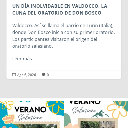
UN DÍA INOLVIDABLE EN VALDOCCO, LA
CUNA DEL ORATORIO DE DON BOSCO
Valdocco. Así se llama el barrio en Turín (Italia),
donde Don Bosco inicia con su primer oratorio.
Los participantes visitaron el origen del
oratorio salesiano.
Leer más
Ago 6, 2026
|
0


Los alumnos de 6º de Primaria, 1º y 2º
La diversión y la alegría también se han
de la ESO
...
sentido
...
146
2
95
0