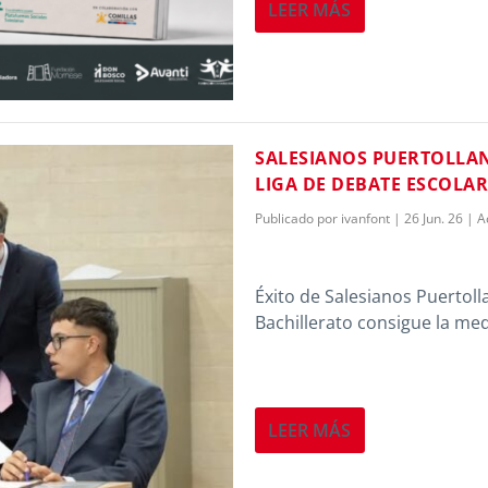
LEER MÁS
SALESIANOS PUERTOLLAN
LIGA DE DEBATE ESCOLAR
Publicado por
ivanfont
|
26 Jun. 26
|
A
Éxito de Salesianos Puertoll
Bachillerato consigue la med
LEER MÁS