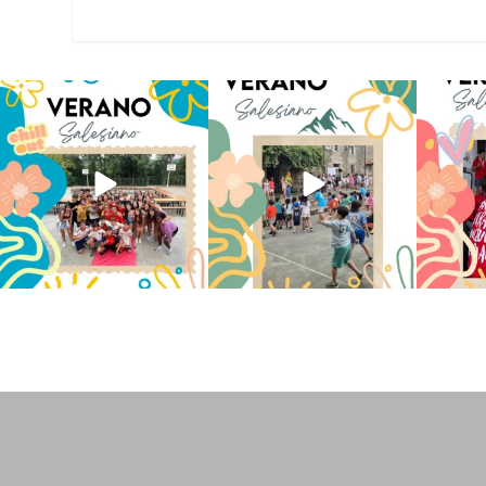
Los alumnos de 6º de Primaria, 1º
La diversión y la alegría también
No hay 
y 2º de la ESO
...
se han sentido
...
Salesi
146
2
97
0