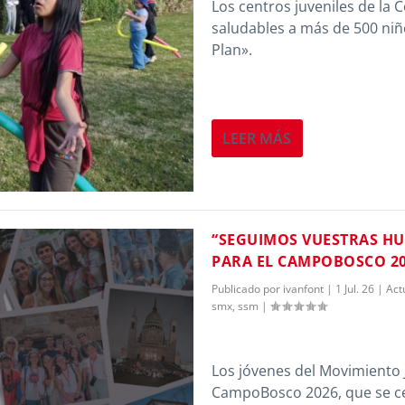
Los centros juveniles de la
saludables a más de 500 niñ
Plan».
LEER MÁS
“SEGUIMOS VUESTRAS HU
PARA EL CAMPOBOSCO 2
Publicado por
ivanfont
|
1 Jul. 26
|
Act
smx
,
ssm
|
Los jóvenes del Movimiento 
CampoBosco 2026, que se cele