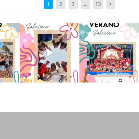
1
2
3
…
13
 han vivido
Superestrella!! 🌟 La música
La Orotava ha disfrutado a lo
nto
...
invade el Campamento
...
grande de su
...
2
6
0
66
1