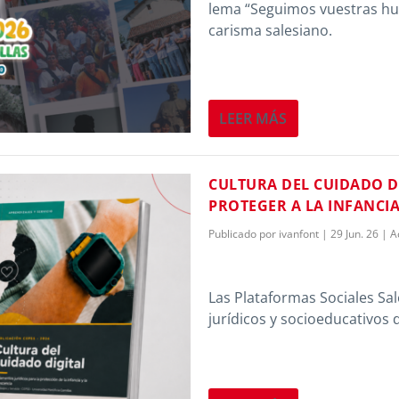
lema “Seguimos vuestras hue
carisma salesiano.
LEER MÁS
CULTURA DEL CUIDADO DI
PROTEGER A LA INFANCI
Publicado por
ivanfont
|
29 Jun. 26
|
A
Las Plataformas Sociales Sal
jurídicos y socioeducativos d