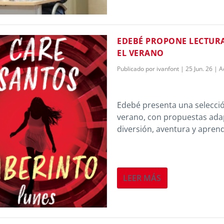
EDEBÉ PROPONE LECTURA
EL VERANO
Publicado por
ivanfont
|
25 Jun. 26
|
A
Edebé presenta una selección
verano, con propuestas ada
diversión, aventura y aprend
LEER MÁS