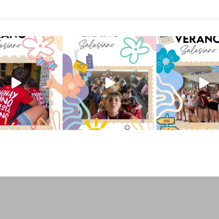
verano sin que sea
viviendo la alegría en el
Que bonito todo lo que
ano ❤️💫 en Luz 4
...
campamento Caravio
...
en el campame
196
0
93
2
253