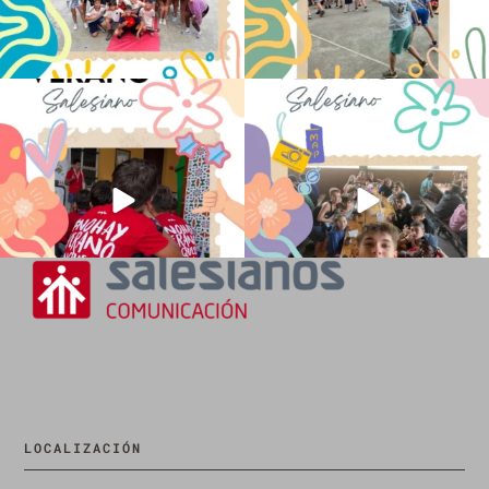
No hay verano sin que sea Salesiano ❤️
viviendo la alegría en el campamento
💫 en Luz 4
...
Caravio
...
194
0
91
2
LOCALIZACIÓN