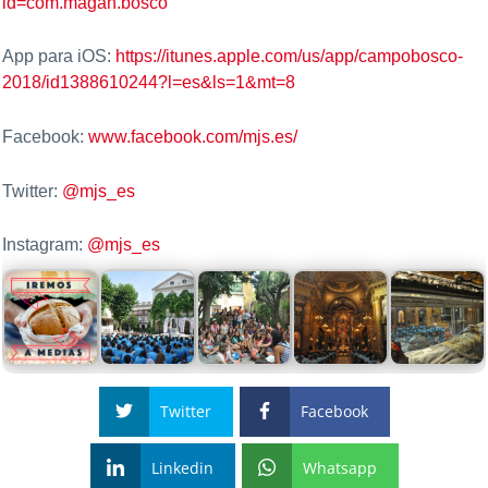
id=com.magan.bosco
App para iOS:
https://itunes.apple.com/us/app/campobosco-
2018/id1388610244?l=es&ls=1&mt=8
Facebook:
www.facebook.com/mjs.es/
Twitter:
@mjs_es
Instagram:
@mjs_es
Twitter
Facebook
Linkedin
Whatsapp