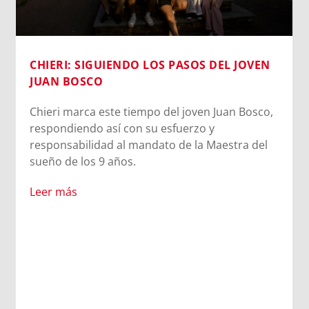
EN EL COLLE DON BOSCO: UN DÍA PARA
CONECTAR CON LAS RAÍCES SALESIANAS
,
El Campobosco 2026 vive una jornada
emocionante en I Becchi, donde los jóvenes
participantes tuvieron la oportunidad de
recorrer los lugares que marcaron la infancia
de San Juan Bosco. Desde la casa donde creció
hasta el lugar del sueño de los 9 años, los
participantes experimentaron la esencia del
carisma salesiano.
Leer más