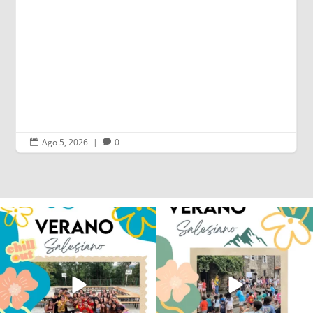
Ago 4, 2026
|
0


Los alumnos de 6º de Primaria, 1º y 2º
La diversión y la alegría también se han
de la ESO
...
sentido
...
145
2
92
0