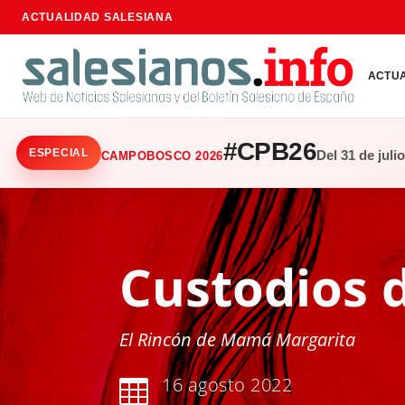
ACTUALIDAD SALESIANA
ACTU
#CPB26
ESPECIAL
Del 31 de juli
CAMPOBOSCO 2026
Custodios d
El Rincón de Mamá Margarita
16 agosto 2022
