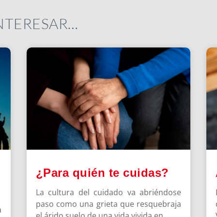
INTERESAR…
¿Para quién te cuidas?
La cultura del cuidado va abriéndose
paso como una grieta que resquebraja
a
el árido suelo de una vida vivida en...