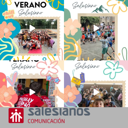
Los alumnos de 6º de Primaria, 1º y 2º
La diversión y la alegría también se han
de la ESO
...
sentido
...
145
2
95
0
No hay verano sin que sea Salesiano ❤️
viviendo la alegría en el campamento
💫 en Luz 4
...
Caravio
...
194
0
92
2