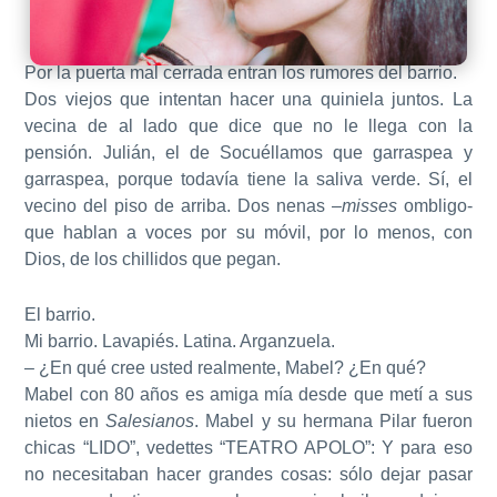
Por la puerta mal cerrada entran los rumores del barrio.
Dos viejos que intentan hacer una quiniela juntos. La
vecina de al lado que dice que no le llega con la
pensión. Julián, el de Socuéllamos que garraspea y
garraspea, porque todavía tiene la saliva verde. Sí, el
vecino del piso de arriba. Dos nenas –
misses
ombligo-
que hablan a voces por su móvil, por lo menos, con
Dios, de los chillidos que pegan.
El barrio.
Mi barrio. Lavapiés. Latina. Arganzuela.
– ¿En qué cree usted realmente, Mabel? ¿En qué?
Mabel con 80 años es amiga mía desde que metí a sus
nietos en
Salesianos
. Mabel y su hermana Pilar fueron
chicas “LIDO”, vedettes “TEATRO APOLO”: Y para eso
no necesitaban hacer grandes cosas: sólo dejar pasar