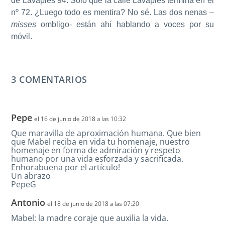
de Lavapiés 94. Sólo que la calle Lavapiés termina en el
nº 72. ¿Luego todo es mentira? No sé. Las dos nenas –
misses
ombligo- están ahí hablando a voces por su
móvil.
3 COMENTARIOS
Pepe
el 16 de junio de 2018 a las 10:32
Que maravilla de aproximación humana. Que bien
que Mabel reciba en vida tu homenaje, nuestro
homenaje en forma de admiración y respeto
humano por una vida esforzada y sacrificada.
Enhorabuena por el artículo!
Un abrazo
PepeG
Antonio
el 18 de junio de 2018 a las 07:20
Mabel: la madre coraje que auxilia la vida.