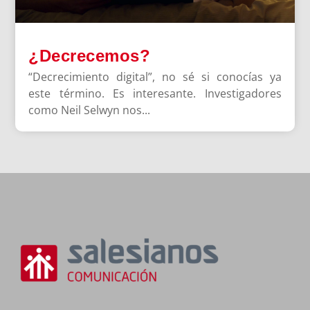
¿Decrecemos?
“Decrecimiento digital”, no sé si conocías ya
este término. Es interesante. Investigadores
como Neil Selwyn nos...