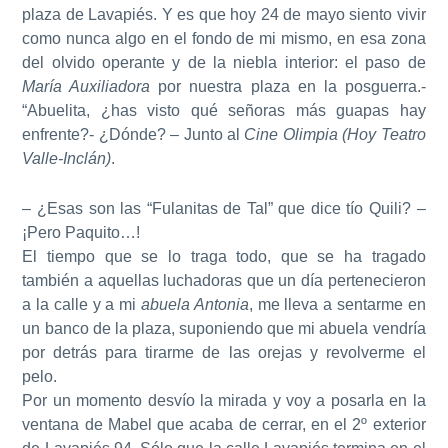
plaza de Lavapiés. Y es que hoy 24 de mayo siento vivir
como nunca algo en el fondo de mi mismo, en esa zona
del olvido operante y de la niebla interior: el paso de
María Auxiliadora
por nuestra plaza en la posguerra.-
“Abuelita, ¿has visto qué señoras más guapas hay
enfrente?- ¿Dónde? – Junto al
Cine Olimpia (Hoy Teatro
Valle-Inclán)
.
– ¿Esas son las “Fulanitas de Tal” que dice tío Quili? –
¡Pero Paquito…!
El tiempo que se lo traga todo, que se ha tragado
también a aquellas luchadoras que un día pertenecieron
a la calle y a mi
abuela Antonia
, me lleva a sentarme en
un banco de la plaza, suponiendo que mi abuela vendría
por detrás para tirarme de las orejas y revolverme el
pelo.
Por un momento desvío la mirada y voy a posarla en la
ventana de Mabel que acaba de cerrar, en el 2º exterior