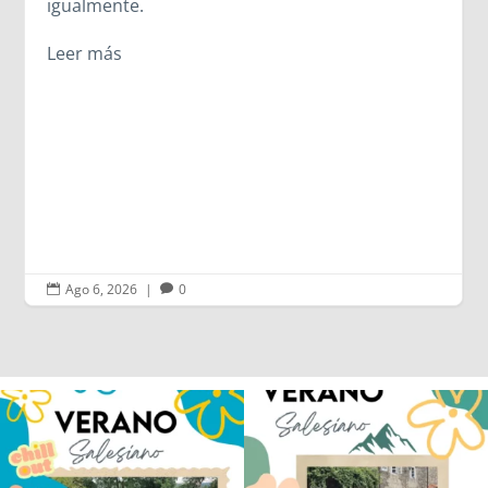
Ago 5, 2026
|
0


Los alumnos de 6º de Primaria, 1º y 2º
La diversión y la alegría también se han
de la ESO
...
sentido
...
145
2
93
0