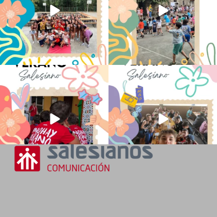
No hay verano sin que sea Salesiano ❤️
viviendo la alegría en el campamento
💫 en Luz 4
...
Caravio
...
194
0
91
2