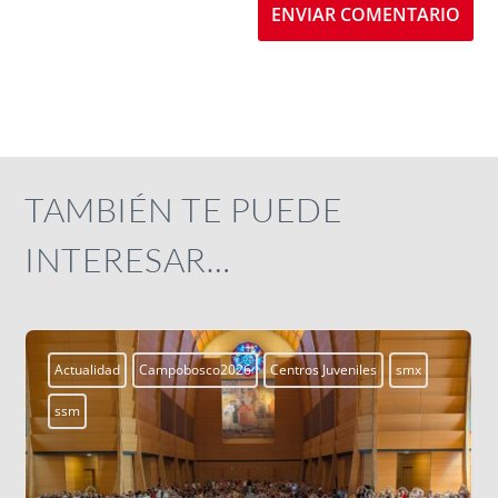
ENVIAR COMENTARIO
TAMBIÉN TE PUEDE
INTERESAR…
mx
Actualidad
Campobosco2026
Centros Juveniles
smx
ssm