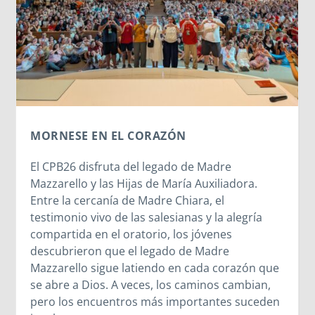
CHIERI: SIGUIENDO LOS PASOS DEL JOVEN
JUAN BOSCO
Chieri marca este tiempo del joven Juan Bosco
respondiendo así con su esfuerzo y
responsabilidad al mandato de la Maestra del
sueño de los 9 años.
a
Leer más
 que
an,
eden