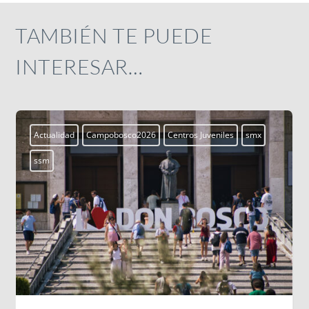
TAMBIÉN TE PUEDE
INTERESAR…
Actualidad
Campobosco2026
Centros Juveniles
smx
ssm