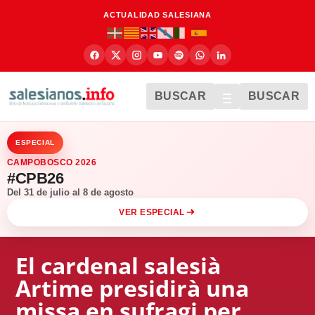
ACTUALIDAD SALESIANA
BUSCAR
BUSCAR
ESPECIAL
CAMPOBOSCO 2026
#CPB26
Del 31 de julio al 8 de agosto
VER ESPECIAL
El cardenal salesià
Artime presidirà una
missa en sufragi per