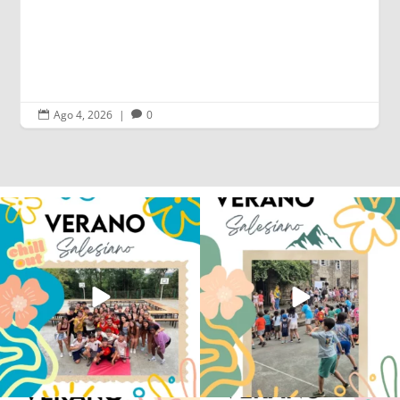
Ago 4, 2026
|
0


Los alumnos de 6º de Primaria, 1º y 2º
La diversión y la alegría también se han
de la ESO
...
sentido
...
145
2
93
0