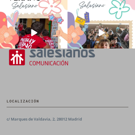
No hay verano sin que sea Salesiano ❤️
viviendo la alegría en el campamento
💫 en Luz 4
...
Caravio
...
194
0
91
2
LOCALIZACIÓN
c/ Marques de Valdavia, 2, 28012 Madrid