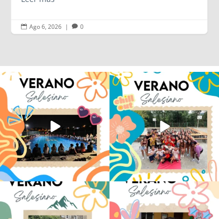
Ago 6, 2026
|
0


Volvemos con el corazón bien llenito de
Los alumnos de 6º de Primaria, 1º y 2º
ADOS
...
de la ESO
...
33
0
146
2
La diversión y la alegría también se han
No hay verano sin que sea Salesiano ❤️
sentido
...
💫 en Luz 4
...
98
0
196
0