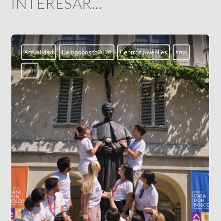
INTERESAR…
Actualidad
Campobosco2026
Centros Juveniles
smx
ssm