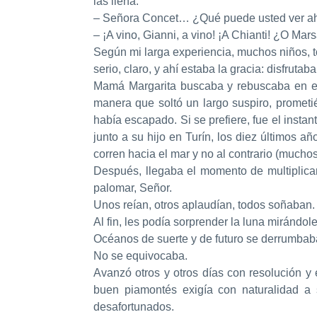
las llena.
– Señora Concet… ¿Qué puede usted ver a
– ¡A vino, Gianni, a vino! ¡A Chianti! ¿O M
Según mi larga experiencia, muchos niños, 
serio, claro, y ahí estaba la gracia: disfruta
Mamá Margarita buscaba y rebuscaba en el
manera que soltó un largo suspiro, prometi
había escapado. Si se prefiere, fue el instan
junto a su hijo en Turín, los diez últimos añ
corren hacia el mar y no al contrario (mucho
Después, llegaba el momento de multiplica
palomar, Señor.
Unos reían, otros aplaudían, todos soñaban.
Al fin, les podía sorprender la luna mirándo
Océanos de suerte y de futuro se derrumbab
No se equivocaba.
Avanzó otros y otros días con resolución y
buen piamontés exigía con naturalidad a 
desafortunados.