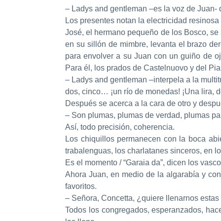
– Ladys and gentleman –es la voz de Juan- 
Los presentes notan la electricidad resinosa
José, el hermano pequeño de los Bosco, se s
en su sillón de mimbre, levanta el brazo d
para envolver a su Juan con un guiño de ojo
Para él, los prados de Castelnuovo y del Pia
– Ladys and gentleman –interpela a la multi
dos, cinco… ¡un río de monedas! ¡Una lira, dos
Después se acerca a la cara de otro y despué
– Son plumas, plumas de verdad, plumas par
Así, todo precisión, coherencia.
Los chiquillos permanecen con la boca abie
trabalenguas, los charlatanes sinceros, en lo
Es el momento / “Garaia da”, dicen los vasco
Ahora Juan, en medio de la algarabía y con
favoritos.
– Señora, Concetta, ¿quiere llenarnos esta
Todos los congregados, esperanzados, hacen 