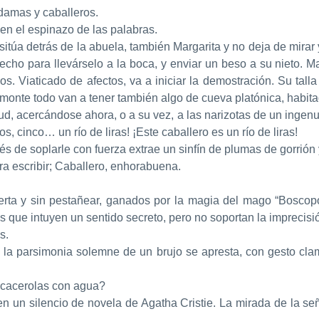
damas y caballeros.
 en el espinazo de las palabras.
itúa detrás de la abuela, también Margarita y no deja de mira
erecho para llevárselo a la boca, y enviar un beso a su nieto
s. Viaticado de afectos, va a iniciar la demostración. Su tall
monte todo van a tener también algo de cueva platónica, habita
tud, acercándose ahora, o a su vez, a las narizotas de un inge
, cinco… un río de liras! ¡Este caballero es un río de liras!
s de soplarle con fuerza extrae un sinfín de plumas de gorrión
a escribir; Caballero, enhorabuena.
rta y sin pestañear, ganados por la magia del mago “Boscopop
s que intuyen un sentido secreto, pero no soportan la imprecisi
s.
 la parsimonia solemne de un brujo se apresta, con gesto cl
s cacerolas con agua?
un silencio de novela de Agatha Cristie. La mirada de la seño