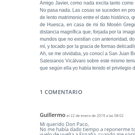
Amigo Javier, como nada excita tanto como e
No pasa nada. Las cosas se suceden en progr
de lento matrimonio entre el dato histórico
de Huesca, en casa de mi tío Mosén Gregor
distancia magnífica que, forjada por la imag
mundos que no existían con anterioridad, don
mí, y tocado por la gracia de formas delicad
Ah, se me olvidaba, yo conocí a San Juan Bos
Salesianos Vicálvaro sobre este mismo tema
que según ella yo había tenido el privilegi
1 COMENTARIO
Guillermo
el 22 de enero de 2019 a las 08:02
Mi querido Don Paco,
No me había dado tiempo a reponerme toda
vuelo de vuelta a España, cuando me sorpr