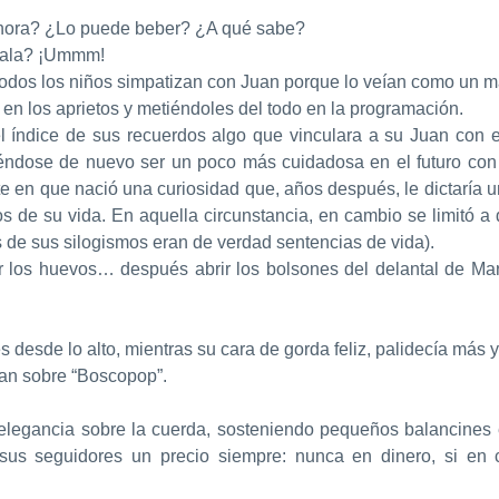
hora? ¿Lo puede beber? ¿A qué sabe?
arsala? ¡Ummm!
todos los niños simpatizan con Juan porque lo veían como un m
ba en los aprietos y metiéndoles del todo en la programación.
 índice de sus recuerdos algo que vinculara a su Juan con e
éndose de nuevo ser un poco más cuidadosa en el futuro con 
te en que nació una curiosidad que, años después, le dictaría u
os de su vida. En aquella circunstancia, en cambio se limitó a 
s de sus silogismos eran de verdad sentencias de vida).
r los huevos… después abrir los bolsones del delantal de Ma
les desde lo alto, mientras su cara de gorda feliz, palidecía má
an sobre “Boscopop”.
 elegancia sobre la cuerda, sosteniendo pequeños balancines e
sus seguidores un precio siempre: nunca en dinero, si en