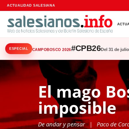
ACTUALIDAD SALESIANA
ACTU
#CPB26
ESPECIAL
Del 31 de juli
CAMPOBOSCO 2026
El mago Bo
imposible
De andar y pensar
| Paco de Cor