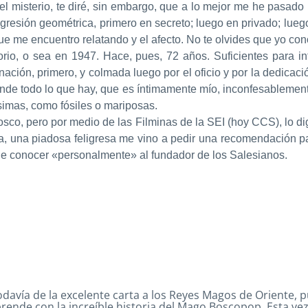
l misterio, te diré, sin embargo, que a lo mejor me he pasado
esión geométrica, primero en secreto; luego en privado; luego 
, que me encuentro relatando y el afecto. No te olvides que yo 
io, o sea en 1947. Hace, pues, 72 años. Suficientes para int
inación, primero, y colmada luego por el oficio y por la dedicac
de todo lo que hay, que es íntimamente mío, inconfesablemente 
ísimas, como fósiles o mariposas.
co, pero por medio de las Filminas de la SEI (hoy CCS), lo dig
, una piadosa feligresa me vino a pedir una recomendación par
o de conocer «personalmente» al fundador de los Salesianos.
vía de la excelente carta a los Reyes Magos de Oriente, pu
ende con la increíble historia del Mago Boscopop. Esta vez