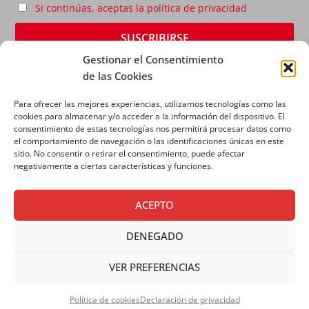
Si continúas, aceptas la política de privacidad
Gestionar el Consentimiento
de las Cookies
Para ofrecer las mejores experiencias, utilizamos tecnologías como las
cookies para almacenar y/o acceder a la información del dispositivo. El
consentimiento de estas tecnologías nos permitirá procesar datos como
el comportamiento de navegación o las identificaciones únicas en este
sitio. No consentir o retirar el consentimiento, puede afectar
AVISO LEGAL
|
POLÍTICA DE PRIVACIDAD
|
POLÍTICA
negativamente a ciertas características y funciones.
DE COOKIES
ACEPTO
DENEGADO
VER PREFERENCIAS
Copyright © 2026 SALESIANOS COMUNICACIÓN
Política de cookies
Declaración de privacidad