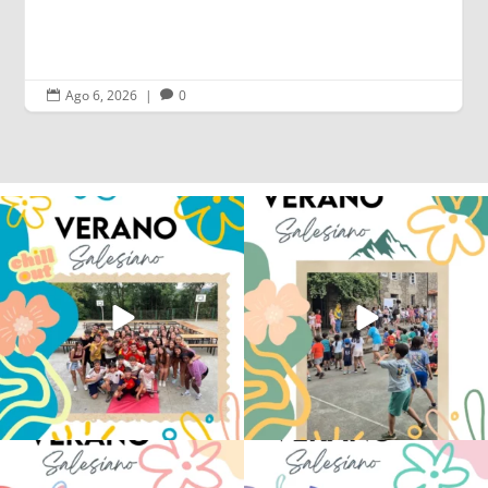
Ago 6, 2026
|
0


Los alumnos de 6º de Primaria, 1º y 2º
La diversión y la alegría también se han
de la ESO
...
sentido
...
145
2
93
0
No hay verano sin que sea Salesiano ❤️
viviendo la alegría en el campamento
💫 en Luz 4
...
Caravio
...