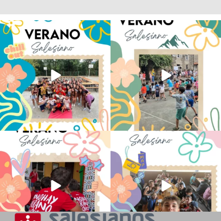
Los alumnos de 6º de Primaria, 1º y 2º
La diversión y la alegría también se han
de la ESO
...
sentido
...
145
2
95
0
No hay verano sin que sea Salesiano ❤️
viviendo la alegría en el campamento
💫 en Luz 4
...
Caravio
...
194
0
92
2