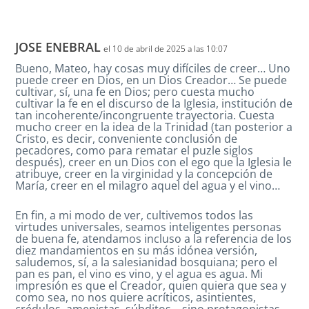
JOSE ENEBRAL
el 10 de abril de 2025 a las 10:07
Bueno, Mateo, hay cosas muy difíciles de creer… Uno
puede creer en Dios, en un Dios Creador… Se puede
cultivar, sí, una fe en Dios; pero cuesta mucho
cultivar la fe en el discurso de la Iglesia, institución de
tan incoherente/incongruente trayectoria. Cuesta
mucho creer en la idea de la Trinidad (tan posterior a
Cristo, es decir, conveniente conclusión de
pecadores, como para rematar el puzle siglos
después), creer en un Dios con el ego que la Iglesia le
atribuye, creer en la virginidad y la concepción de
María, creer en el milagro aquel del agua y el vino…
En fin, a mi modo de ver, cultivemos todos las
virtudes universales, seamos inteligentes personas
de buena fe, atendamos incluso a la referencia de los
diez mandamientos en su más idónea versión,
saludemos, sí, a la salesianidad bosquiana; pero el
pan es pan, el vino es vino, y el agua es agua. Mi
impresión es que el Creador, quien quiera que sea y
como sea, no nos quiere acríticos, asintientes,
crédulos, amenistas, súbditos… sino protagonistas