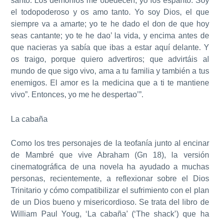
santo. Los demonios me obedecen, yo los espanto. Soy
el todopoderoso y os amo tanto.
Yo soy Dios, el que
siempre va a amarte; yo te he dado el don de que hoy
seas cantante; yo te he dao’ la vida
, y encima antes de
que nacieras ya sabía que ibas a estar aquí delante. Y
os traigo, porque quiero advertiros; que advirtáis al
mundo de que sigo vivo, ama a tu familia y también a tus
enemigos. El amor es la medicina que a ti te mantiene
vivo”. Entonces, yo me he despertao’”.
La cabaña
Como los tres personajes de la teofanía junto al encinar
de Mambré que vive Abraham (Gn 18), la versión
cinematográfica de una novela ha ayudado a muchas
personas, recientemente, a reflexionar sobre el Dios
Trinitario y cómo compatibilizar el sufrimiento con el plan
de un Dios bueno y misericordioso. Se trata del
libro de
William Paul Youg, ‘La cabaña’ (‘The shack’) que ha