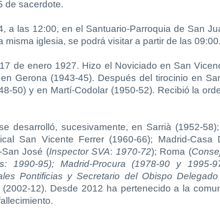
5 de sacerdote.
4, a las 12:00, en el Santuario-Parroquia de San J
 misma iglesia, se podrá visitar a partir de las 09:00
17 de enero 1927. Hizo el Noviciado en San Vicenç
a en Gerona (1943-45). Después del tirocinio en Sa
8-50) y en Martí-Codolar (1950-52). Recibió la or
se desarrolló, sucesivamente, en Sarrià (1952-58)
indical San Vicente Ferrer (1960-66); Madrid-Ca
a-San José (
Inspector SVA
:
1970-72
); Roma (
Consej
s: 1990-95); Madrid-Procura (1978-90 y 1995-97.
ales Pontificias y Secretario del Obispo Delegado
a (2002-12). Desde 2012 ha pertenecido a la comun
allecimiento.