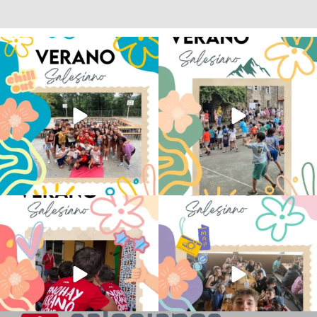
Los alumnos de 6º de Primaria, 1º y 2º
La diversión y la alegría también se han
de la ESO
...
sentido
...
145
2
93
0
No hay verano sin que sea Salesiano ❤️
viviendo la alegría en el campamento
💫 en Luz 4
...
Caravio
...
194
0
91
2