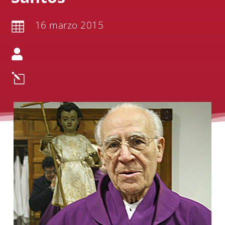
16 marzo 2015


l