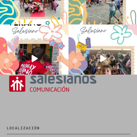
No hay verano sin que sea Salesiano ❤️
viviendo la alegría en el campamento
💫 en Luz 4
...
Caravio
...
194
0
91
2
LOCALIZACIÓN