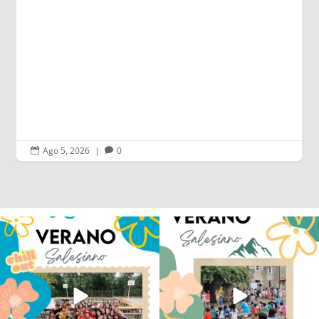
Ago 4, 2026
|
0


Los alumnos de 6º de Primaria, 1º y 2º
La diversión y la alegría también se han
de la ESO
...
sentido
...
145
2
92
0