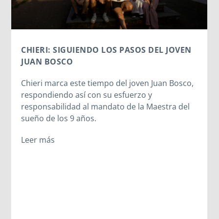
JOVEN
EN EL COLLE DON BOSCO: UN DÍA PAR
CONECTAR CON LAS RAÍCES SALESIANA
 Bosco,
El Campobosco 2026 vive una jornada
emocionante en I Becchi, donde los jóvene
ra del
participantes tuvieron la oportunidad de
recorrer los lugares que marcaron la infanc
de San Juan Bosco. Desde la casa donde cr
hasta el lugar del sueño de los 9 años, los
participantes experimentaron la esencia de
carisma salesiano.
Leer más