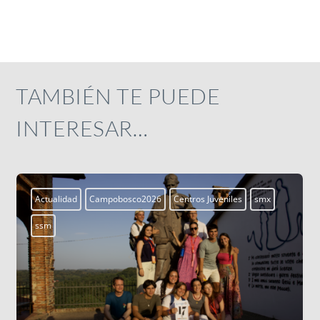
TAMBIÉN TE PUEDE
INTERESAR…
smx
Actualidad
Campobosco2026
Centros Juveniles
s
ssm