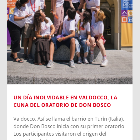
LOS DATOS BIOMÉTRICOS: NUESTRA
IDENTIDAD EN JUEGO
Cada vez que jugamos con la inteligencia
artificial subiendo nuestra imagen para 
un avatar gracioso, en el fondo estamos
cediendo una parte de nuestra identidad.
escaneo facial no es un simple pasatiem
inofensivo; nuestra cara es una seña de
identidad...
Leer más
O, LA
SCO
 (Italia),
oratorio.
el