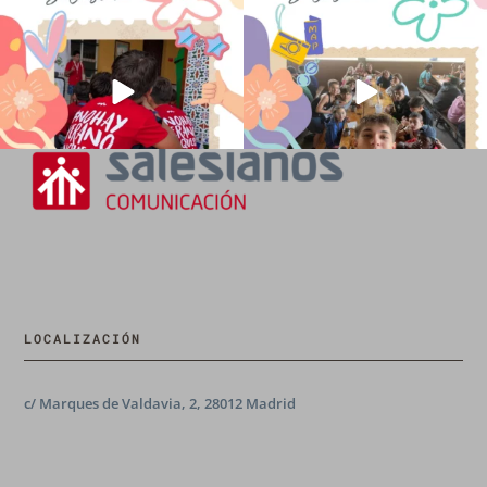
💫 en Luz 4
...
Caravio
...
196
0
93
2
LOCALIZACIÓN
c/ Marques de Valdavia, 2, 28012 Madrid