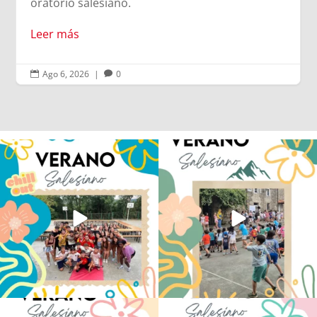
Ago 6, 2026
|
0


Los alumnos de 6º de Primaria, 1º y 2º
La diversión y la alegría también se han
de la ESO
...
sentido
...
146
2
97
0
No hay verano sin que sea Salesiano ❤️
viviendo la alegría en el campamento