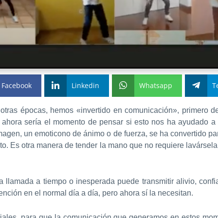
Facebook
Linkedin
Whatsapp
T
tras épocas, hemos «invertido en comunicación», primero des
 ahora sería el momento de pensar si esto nos ha ayudado a 
magen, un emoticono de ánimo o de fuerza, se ha convertido p
nto. Es otra manera de tender la mano que no requiere lavársela
 llamada a tiempo o inesperada puede transmitir alivio, conf
ción en el normal día a día, pero ahora sí la necesitan.
ociales, para que la comunicación que generamos en estos mom