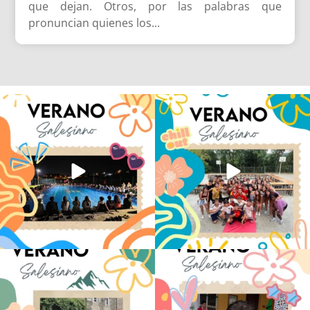
que dejan. Otros, por las palabras que
pronuncian quienes los...
Volvemos con el corazón bien llenito de
Los alumnos de 6º de Primaria, 1º y 2º
ADOS
...
de la ESO
...
20
0
146
2
La diversión y la alegría también se han
No hay verano sin que sea Salesiano ❤️
sentido
...
💫 en Luz 4
...
97
0
196
0