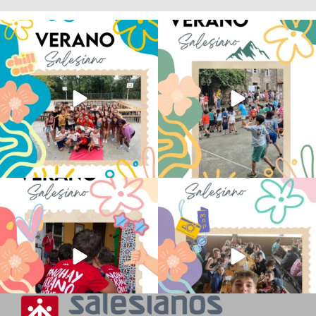
Los alumnos de 6º de Primaria, 1º y 2º
La diversión y la alegría también se han
de la ESO
...
sentido
...
145
2
95
0
No hay verano sin que sea Salesiano ❤️
viviendo la alegría en el campamento
💫 en Luz 4
...
Caravio
...
194
0
92
2