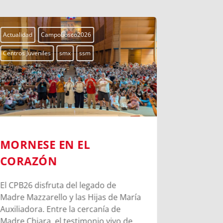
Actualidad
Campobosco2026
Actualidad
Centros Juveniles
smx
ssm
Centros Juven
MORNESE EN EL
CHIERI
CORAZÓN
PASOS 
BOSCO
El CPB26 disfruta del legado de
Madre Mazzarello y las Hijas de María
Chieri mar
Auxiliadora. Entre la cercanía de
Juan Bosco
Madre Chiara, el testimonio vivo de