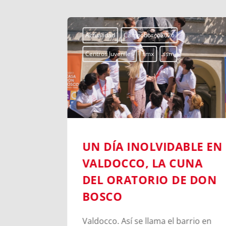
Actualidad
Campobosco2026
Centros Juveniles
smx
ssm
6:
UN DÍA INOLVIDABLE EN
NIL DE
VALDOCCO, LA CUNA
A DE
DEL ORATORIO DE DON
BOSCO
en Turín
Valdocco. Así se llama el barrio en