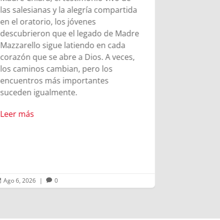
esfuerzo y
las salesianas y la alegría compartida
mandato d
en el oratorio, los jóvenes
los 9 años.
descubrieron que el legado de Madre
Mazzarello sigue latiendo en cada
Leer más
corazón que se abre a Dios. A veces,
los caminos cambian, pero los
encuentros más importantes
suceden igualmente.
Leer más
Ago 6, 2026
|
0
Ago 5, 2026


