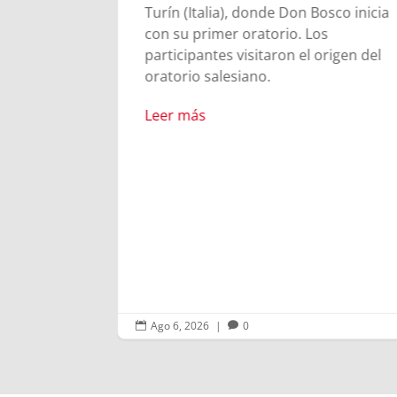
venes
Turín (Italia), donde Don Bosco inicia
s para
con su primer oratorio. Los
ia de
participantes visitaron el origen del
oratorio salesiano.
Leer más
Ago 6, 2026
|
0

