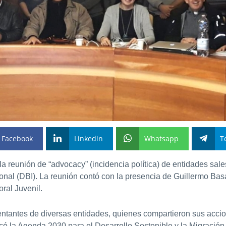
Facebook
Linkedin
Whatsapp
T
n, la reunión de “advocacy” (incidencia política) de entidades 
nal (DBI). La reunión contó con la presencia de Guillermo Ba
ral Juvenil.
entantes de diversas entidades, quienes compartieron sus accion
có la Agenda 2030 para el Desarrollo Sostenible y la Migración.