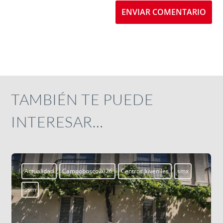
ENVIAR COMENTARIO
TAMBIÉN TE PUEDE
INTERESAR…
x
Aprendiendo a vivir
Blogs