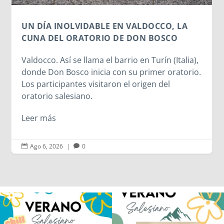
Leer más
A
ia),
rio.
Ago 6, 2026
|
0


Los alumnos de 6º de Primaria, 1º y 2º
La diversión y la alegría también se han
de la ESO
...
sentido
...
146
2
95
0