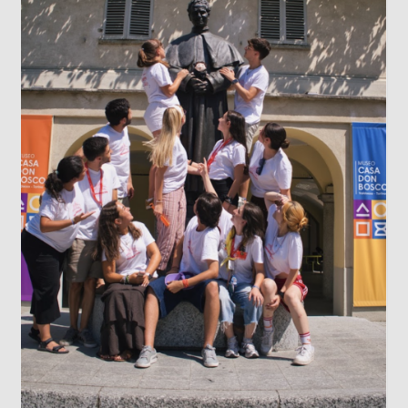
LOS DATOS BIOMÉTRICOS: NUESTRA
IDENTIDAD EN JUEGO
Cada vez que jugamos con la inteligencia
artificial subiendo nuestra imagen para genera
un avatar gracioso, en el fondo estamos
cediendo una parte de nuestra identidad. El
escaneo facial no es un simple pasatiempo
inofensivo; nuestra cara es una seña de
identidad...