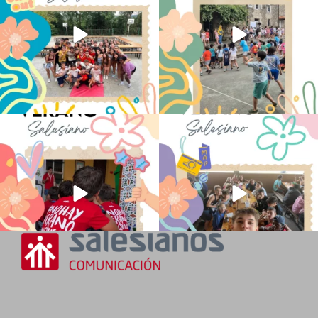
No hay verano sin que sea Salesiano ❤️
viviendo la alegría en el campamento
💫 en Luz 4
...
Caravio
...
194
0
93
2