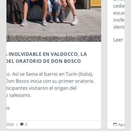
cediendo una parte de nuestra identidad. El
escaneo facial no es un simple pasatiempo
inofensivo; nuestra cara es una seña de
identidad...
Leer más
Ago 6, 2026
|
0

