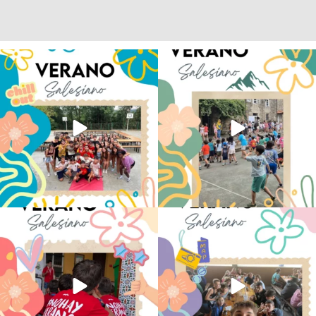
Los alumnos de 6º de Primaria, 1º y 2º
La diversión y la alegría también se han
de la ESO
...
sentido
...
145
2
95
0
No hay verano sin que sea Salesiano ❤️
viviendo la alegría en el campamento
💫 en Luz 4
...
Caravio
...
194
0
92
2