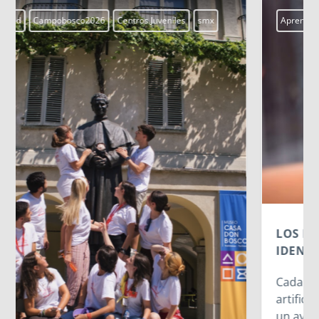
Aprendiendo a vivir
Blogs
LOS DATOS BIOMÉTRICOS: NUESTRA
IDENTIDAD EN JUEGO
Cada vez que jugamos con la inteligencia
artificial subiendo nuestra imagen para generar
un avatar gracioso, en el fondo estamos