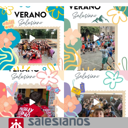
Los alumnos de 6º de Primaria, 1º y 2º
La diversión y la alegría también se han
de la ESO
...
sentido
...
145
2
93
0
No hay verano sin que sea Salesiano ❤️
viviendo la alegría en el campamento
💫 en Luz 4
...
Caravio
...
194
0
91
2