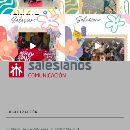
No hay verano sin que sea Salesiano ❤️
viviendo la alegría en el campamento
💫 en Luz 4
...
Caravio
...
194
0
92
2
LOCALIZACIÓN
c/ Marques de Valdavia, 2, 28012 Madrid