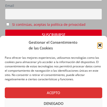
Email
Si continúas, aceptas la política de privacidad
Gestionar el Consentimiento
de las Cookies
Para ofrecer las mejores experiencias, utilizamos tecnologías como las
cookies para almacenar y/o acceder a la información del dispositivo. El
consentimiento de estas tecnologías nos permitirá procesar datos como
el comportamiento de navegación o las identificaciones únicas en este
sitio. No consentir o retirar el consentimiento, puede afectar
AVISO LEGAL
|
POLÍTICA DE PRIVACIDAD
|
POLÍTICA
negativamente a ciertas características y funciones.
DE COOKIES
ACEPTO
DENEGADO