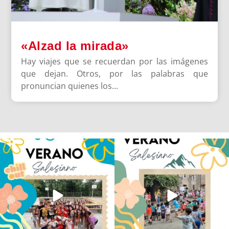
«Alzad la mirada»
Hay viajes que se recuerdan por las imágenes
que dejan. Otros, por las palabras que
pronuncian quienes los...
Los alumnos de 6º de Primaria, 1º y 2º
La diversión y la alegría también se han
de la ESO
...
sentido
...
145
2
95
0