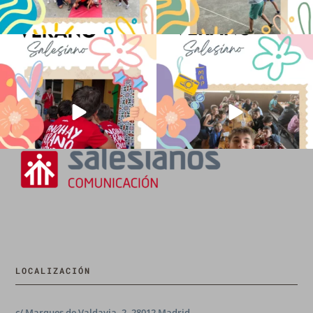
No hay verano sin que sea Salesiano ❤️
viviendo la alegría en el campamento
💫 en Luz 4
...
Caravio
...
194
0
91
2
LOCALIZACIÓN
c/ Marques de Valdavia, 2, 28012 Madrid