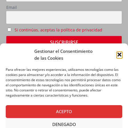
Email
Si continúas, aceptas la política de privacidad
Gestionar el Consentimiento
de las Cookies
Para ofrecer las mejores experiencias, utilizamos tecnologías como las
cookies para almacenar y/o acceder a la información del dispositivo. El
consentimiento de estas tecnologías nos permitirá procesar datos como
el comportamiento de navegación o las identificaciones únicas en este
sitio. No consentir o retirar el consentimiento, puede afectar
AVISO LEGAL
|
POLÍTICA DE PRIVACIDAD
|
POLÍTICA
negativamente a ciertas características y funciones.
DE COOKIES
ACEPTO
DENEGADO