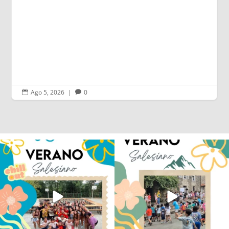
Ago 5, 2026
|
0


Los alumnos de 6º de Primaria, 1º y 2º
La diversión y la alegría también se han
de la ESO
...
sentido
...
145
2
92
0