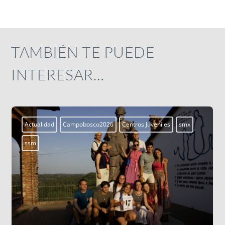
TAMBIÉN TE PUEDE
INTERESAR…
Actualidad
Campobosco2026
Centros Juveniles
smx
ssm