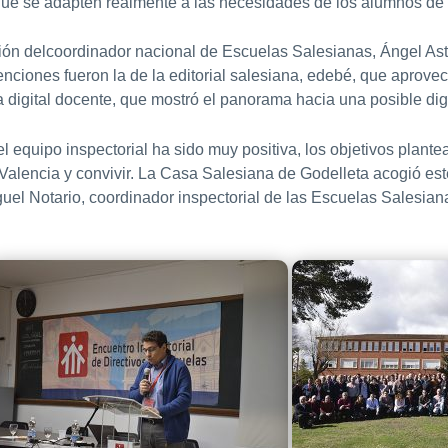
que se adapten realmente a las necesidades de los alumnos de 
ción delcoordinador nacional de Escuelas Salesianas, Ángel As
rvenciones fueron la de la editorial salesiana, edebé, que aprov
a digital docente, que mostró el panorama hacia una posible digi
el equipo inspectorial ha sido muy positiva, los objetivos plant
Valencia y convivir. La Casa Salesiana de Godelleta acogió est
Miguel Notario, coordinador inspectorial de las Escuelas Salesi