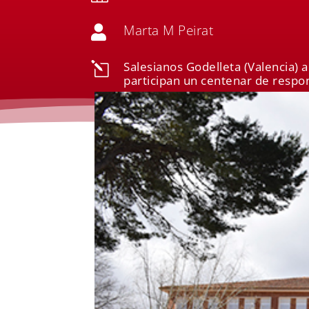
Marta M Peirat

Salesianos Godelleta (Valencia) a
l
participan un centenar de respo