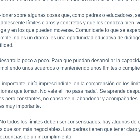
exionar sobre algunas cosas que, como padres o educadores, se
l adolescente límites claros y concretos y que los conozca bien, 
ga y en los que pueden moverse. Comunicarle lo que se espera 
cumple, no es un drama, es una oportunidad educativa de diálog
lidad.
desarrolla poco a poco. Para que puedan desarrollar la capacid
mpliendo unos acuerdos o manteniendo unos límites o cumpli
mportante, diría imprescindible, en la comprensión de los lími
siones que toman. No vale el “no pasa nada”. Se aprende despué
entes pero constantes, no cansarse ni abandonar y acompañarle
es muy importante.
No todos los límites deben ser consensuados, hay algunos de 
s que son más negociables. Los padres tienen que tener claro y
secuencias de un incumplimiento.