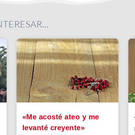
INTERESAR…
«Me acosté ateo y me
levanté creyente»