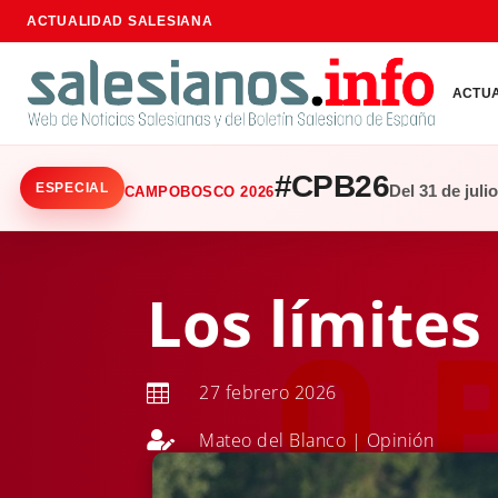
ACTUALIDAD SALESIANA
ACTU
#CPB26
ESPECIAL
Del 31 de juli
CAMPOBOSCO 2026
Los límites
27 febrero 2026


Mateo del Blanco
|
Opinión