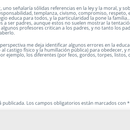
r, uno señalaría sólidas referencias en la ley y la moral, y s
esponsabilidad, templanza, civismo, compromiso, respeto, e
legio educa para todos, y la particularidad la pone la famili
es a ser padres, aunque estos no suelen mostrar la tentaci
algunos profesores critican a los padres, y no tanto los pad
aberlo.
 perspectiva me deja identificar algunos errores en la educ
l castigo físico y la humillación pública) para obedecer, y 
or ejemplo, los diferentes (por feos, gordos, torpes, listos,
á publicada.
Los campos obligatorios están marcados con
*