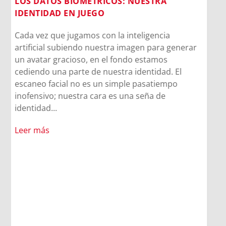
MORNESE EN EL CORAZÓN
El CPB26 disfruta del legado de Madre
Mazzarello y las Hijas de María Auxiliadora.
Entre la cercanía de Madre Chiara, el
testimonio vivo de las salesianas y la alegría
compartida en el oratorio, los jóvenes
descubrieron que el legado de Madre
Mazzarello sigue latiendo en cada corazón que
se abre a Dios. A veces, los caminos cambian,
pero los encuentros más importantes suceden
igualmente.
Leer más