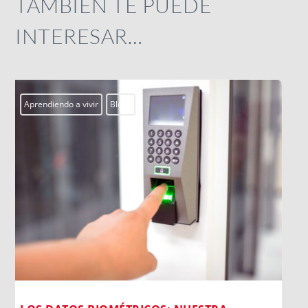
TAMBIÉN TE PUEDE
INTERESAR…
Actualidad
Campobosco2026
Centros Juveniles
smx
ssm