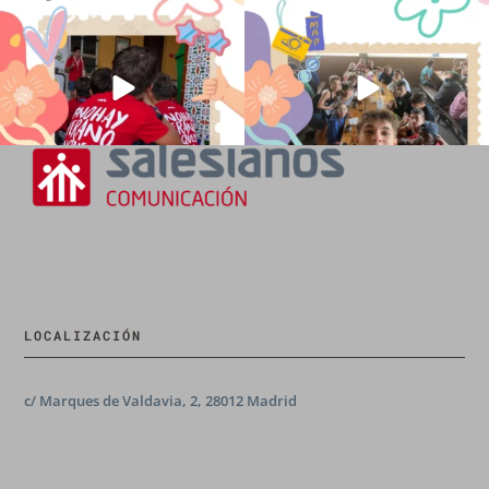
💫 en Luz 4
...
Caravio
...
194
0
92
2
LOCALIZACIÓN
c/ Marques de Valdavia, 2, 28012 Madrid