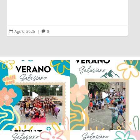
Ago 6, 2026
|
0


Los alumnos de 6º de Primaria, 1º y 2º
La diversión y la alegría también se han
de la ESO
...
sentido
...
145
2
95
0
No hay verano sin que sea Salesiano ❤️
viviendo la alegría en el campamento