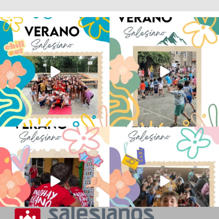
Los alumnos de 6º de Primaria, 1º y 2º
La diversión y la alegría también se han
de la ESO
...
sentido
...
145
2
95
0
No hay verano sin que sea Salesiano ❤️
viviendo la alegría en el campamento
💫 en Luz 4
...
Caravio
...
194
0
92
2