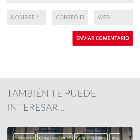
ENVIAR COMENTARIO
TAMBIÉN TE PUEDE
INTERESAR…
smx
Aprendiendo a vivir
Blogs