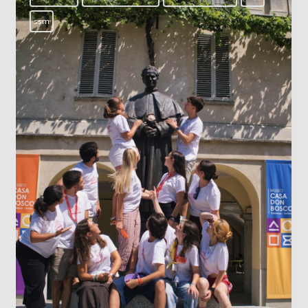
LOS DATOS BIOMÉTRICOS: NUESTRA
IDENTIDAD EN JUEGO
Cada vez que jugamos con la inteligencia
artificial subiendo nuestra imagen para gene
un avatar gracioso, en el fondo estamos
cediendo una parte de nuestra identidad. El