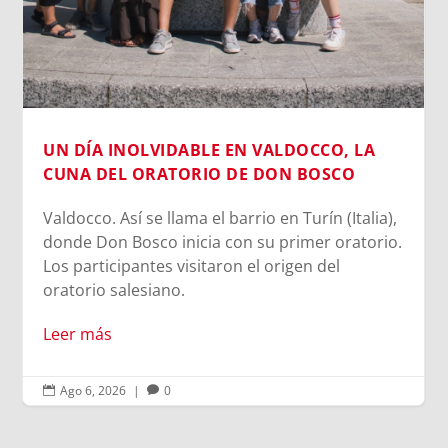
escaneo facial no es un simple pasatiempo
inofensivo; nuestra cara es una seña de
identidad...
Leer más
LA
alia),
torio.
Ago 6, 2026
|
0

