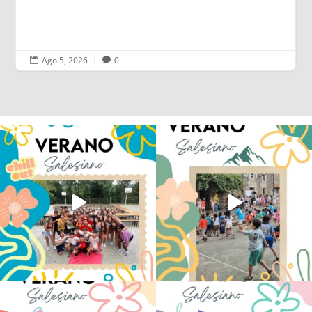
Ago 5, 2026
|
0


Los alumnos de 6º de Primaria, 1º y 2º
La diversión y la alegría también se han
de la ESO
...
sentido
...
145
2
92
0
No hay verano sin que sea Salesiano ❤️
viviendo la alegría en el campamento
💫 en Luz 4
...
Caravio
...