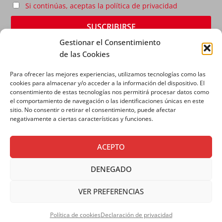
Si continúas, aceptas la política de privacidad
Gestionar el Consentimiento
de las Cookies
Para ofrecer las mejores experiencias, utilizamos tecnologías como las
cookies para almacenar y/o acceder a la información del dispositivo. El
consentimiento de estas tecnologías nos permitirá procesar datos como
el comportamiento de navegación o las identificaciones únicas en este
sitio. No consentir o retirar el consentimiento, puede afectar
AVISO LEGAL
|
POLÍTICA DE PRIVACIDAD
|
POLÍTICA
negativamente a ciertas características y funciones.
DE COOKIES
ACEPTO
DENEGADO
VER PREFERENCIAS
Copyright © 2026 SALESIANOS COMUNICACIÓN
Política de cookies
Declaración de privacidad