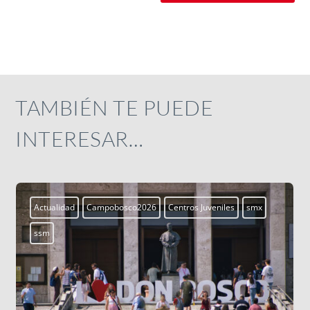
TAMBIÉN TE PUEDE
INTERESAR…
mx
Actualidad
Campobosco2026
Centros Juveniles
smx
ssm