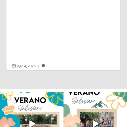
DE BARCELONA A I BECCHI: UN VIAJE AL
ORIGEN DEL CARISMA SALESIANO
Un largo trayecto de más de 14 horas de
duración que les ha llevado a I Becchi, lugar de
nacimiento del santo turinés en 1815.
Leer más
Ago 2, 2026
|
0


Los alumnos de 6º de Primaria, 1º y 2º
La diversión y la alegría también se han
de la ESO
...
sentido
...
145
2
92
0