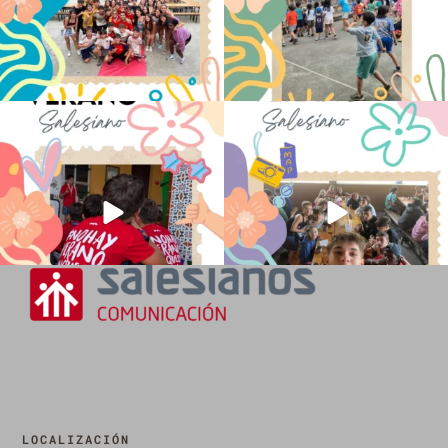
No hay verano sin que sea Salesiano ❤️
viviendo la alegría en el campamento
💫 en Luz 4
...
Caravio
...
194
0
91
2
LOCALIZACIÓN