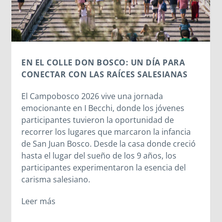
A
S
s
cia
eció
l